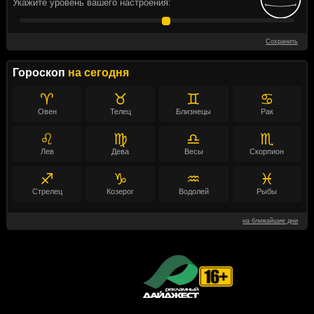
Укажите уровень вашего настроения:
Сохранить
Гороскоп
на сегодня
♈
♉
♊
♋
Овен
Телец
Близнецы
Рак
♌
♍
♎
♏
Лев
Дева
Весы
Скорпион
♐
♑
♒
♓
Стрелец
Козерог
Водолей
Рыбы
на ближайшие дни