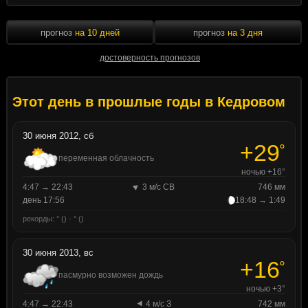
прогноз
на 10 дней
прогноз
на 3 дня
достоверность прогнозов
Этот день в прошлые годы в Кедровом
30 июня 2012, сб
+29
°
переменная облачность
ночью +16°
4:47 → 22:43
3 м/с СВ
746 мм
день 17:56
18:48 → 1:49
рекорды: ° () · ° ()
30 июня 2013, вс
+16
°
пасмурно возможен дождь
ночью +3°
4:47 → 22:43
4 м/с З
742 мм