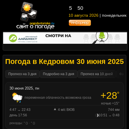
5
50
10 августа 2026
| понедельник
Погода в Кедровом 30 июня 2025
Прогноз на 3 дня
Подробно на 3 дня
Прогноз на 10 дней
Факти
30 июня 2025, пн
+28
°
переменная облачность возможна гроза
ночью +15°
4:47 → 22:43
4 м/с ВЮВ
744 мм
день 17:56
10:51 → 0:48
рекорды: ° () · ° ()