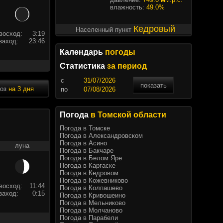
влажность:
49.0%
Кедровый
Населенный пункт
восход:
3:19
заход:
23:46
Календарь
погоды
Статистика
за период
c
показать
ноз
на 3 дня
по
Погода
в Томской области
Погода в Томске
Погода в Александровском
Погода в Асино
луна
Погода в Бакчаре
Погода в Белом Яре
Погода в Каргаске
Погода в Кедровом
Погода в Кожевниково
восход:
11:44
Погода в Колпашево
заход:
0:15
Погода в Кривошеино
Погода в Мельниково
Погода в Молчаново
Погода в Парабели