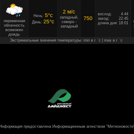
2 м/c
восход:
4:44
5°c
Ночь:
западный,
750
заход:
22:45
переменная
25°c
северо -
День:
длина дня:
18:01
облачность
западный
возможен
дождь
Экстремальные значения температуры: min в г. `c | max в г. `c
Информация предоставлена
Информационным агенством "Метеоновости