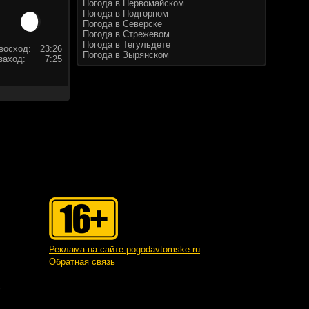
Погода в Первомайском
Погода в Подгорном
Погода в Северске
Погода в Стрежевом
Погода в Тегульдете
восход:
23:26
Погода в Зырянском
заход:
7:25
Реклама на сайте pogodavtomske.ru
Обратная связь
"