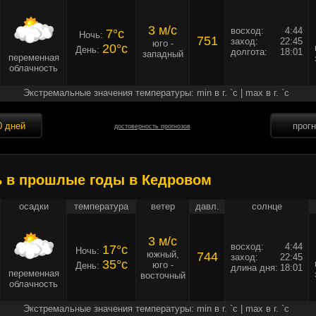
3 м/c
восход:
4:44
7°c
Ночь:
751
заход:
22:45
юго -
20°c
День:
долгота:
18:01
западный
переменная
облачность
Экстремальные значения температуры: min в г. `c | max в г. `c
0 дней
прог
достоверность прогнозов
ь в прошлые годы в Кедровом
осадки
температура
ветер
давл.
солнце
3 м/c
восход:
4:44
17°c
Ночь:
южный,
744
заход:
22:45
35°c
юго -
День:
длина дня:
18:01
переменная
восточный
облачность
Экстремальные значения температуры: min в г. `c | max в г. `c