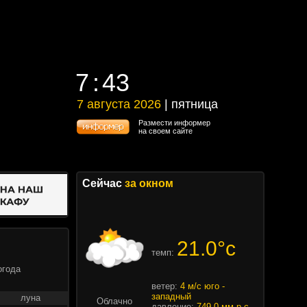
7
43
7
43
7 августа 2026
| пятница
7 августа 2026 | пятница
Размести информер
на своем сайте
Сейчас
за окном
21.0°c
темп:
огода
ветер:
4 м/с юго -
западный
луна
Облачно
давление:
749.0 мм.р.с.