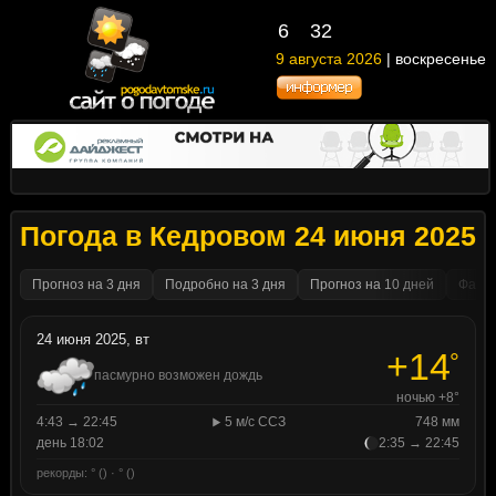
6
:
32
9 августа 2026
| воскресенье
Погода в Кедровом 24 июня 2025
Прогноз на 3 дня
Подробно на 3 дня
Прогноз на 10 дней
Факти
24 июня 2025, вт
+14
°
пасмурно возможен дождь
ночью +8°
4:43 → 22:45
5 м/с ССЗ
748 мм
день 18:02
2:35 → 22:45
рекорды: ° () · ° ()