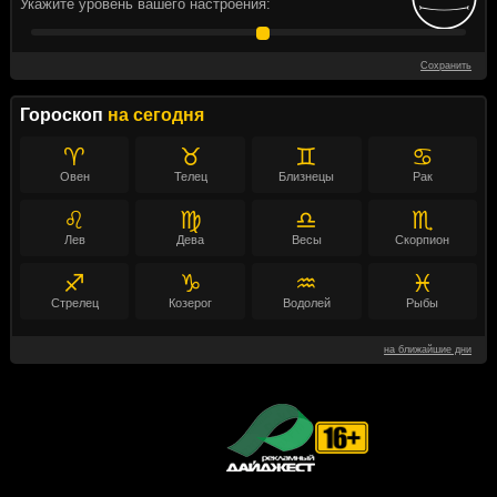
Укажите уровень вашего настроения:
Сохранить
Гороскоп
на сегодня
♈
♉
♊
♋
Овен
Телец
Близнецы
Рак
♌
♍
♎
♏
Лев
Дева
Весы
Скорпион
♐
♑
♒
♓
Стрелец
Козерог
Водолей
Рыбы
на ближайшие дни