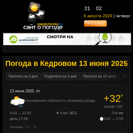
21
02
6 августа 2026
| четверг
Погода в Кедровом 13 июня 2025
Прогноз на 3 дня
Подробно на 3 дня
Прогноз на 10 дней
Факти
13 июня 2025, пт
+32
°
переменная облачность возможен дождь
ночью +20°
4:43 → 22:41
4 м/с ЗЮЗ
754 мм
день 17:58
0:42 → 5:19
рекорды: ° () · ° ()