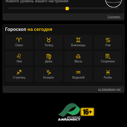
Укажите уровень вашего настроения:
Сохранить
Гороскоп
на сегодня
♈
♉
♊
♋
Овен
Телец
Близнецы
Рак
♌
♍
♎
♏
Лев
Дева
Весы
Скорпион
♐
♑
♒
♓
Стрелец
Козерог
Водолей
Рыбы
на ближайшие дни