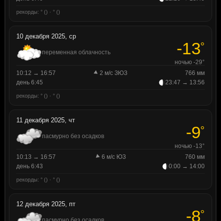
рекорды: ° () · ° ()
10 декабря 2025, ср
-13
°
переменная облачность
ночью -29°
10:12 → 16:57
2 м/с ЗЮЗ
766 мм
день 6:45
23:47 → 13:56
рекорды: ° () · ° ()
11 декабря 2025, чт
-9
°
пасмурно без осадков
ночью -13°
10:13 → 16:57
6 м/с ЮЗ
760 мм
день 6:43
0:00 → 14:00
рекорды: ° () · ° ()
12 декабря 2025, пт
-8
°
пасмурно без осадков