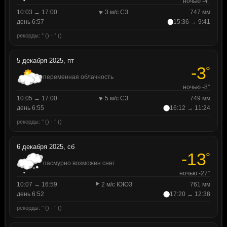
ночью -4°
10:03 → 17:00
3 м/с СЗ
747 мм
день 6:57
15:36 → 9:41
рекорды: ° () · ° ()
5 декабря 2025, пт
-3
°
переменная облачность
ночью -8°
10:05 → 17:00
5 м/с СЗ
749 мм
день 6:55
16:12 → 11:24
рекорды: ° () · ° ()
6 декабря 2025, сб
-13
°
пасмурно возможен снег
ночью -27°
10:07 → 16:59
2 м/с ЮЮЗ
761 мм
день 6:52
17:20 → 12:38
рекорды: ° () · ° ()