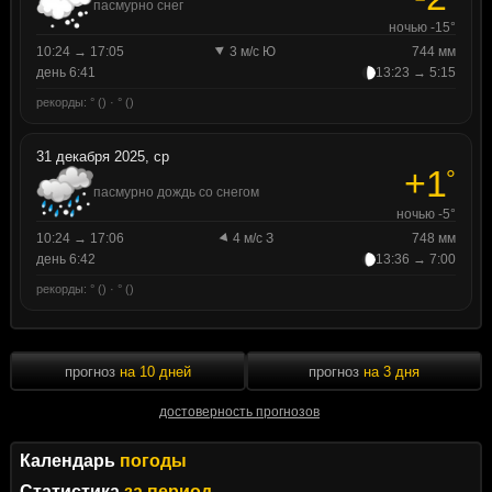
пасмурно снег
ночью -15°
10:24 → 17:05
3 м/с Ю
744 мм
день 6:41
13:23 → 5:15
рекорды: ° () · ° ()
31 декабря 2025, ср
+1
°
пасмурно дождь со снегом
ночью -5°
10:24 → 17:06
4 м/с З
748 мм
день 6:42
13:36 → 7:00
рекорды: ° () · ° ()
прогноз
на 10 дней
прогноз
на 3 дня
достоверность прогнозов
Календарь
погоды
Статистика
за период