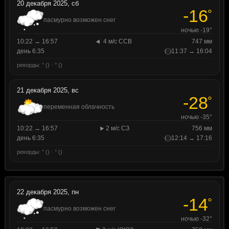
20 декабря 2025, сб
-16
°
пасмурно возможен снег
ночью -19°
10:22 → 16:57
4 м/с ССВ
747 мм
день 6:35
11:37 → 16:04
рекорды: ° () · ° ()
21 декабря 2025, вс
-28
°
переменная облачность
ночью -35°
10:22 → 16:57
2 м/с СЗ
756 мм
день 6:35
12:14 → 17:16
рекорды: ° () · ° ()
22 декабря 2025, пн
-14
°
пасмурно возможен снег
ночью -32°