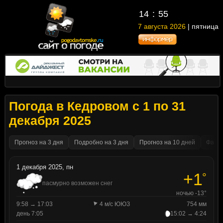
14
55
7 августа 2026
| пятница
Погода в Кедровом с 1 по 31
декабря 2025
Прогноз на 3 дня
Подробно на 3 дня
Прогноз на 10 дней
Факти
1 декабря 2025, пн
+1
°
пасмурно возможен снег
ночью -13°
9:58 → 17:03
4 м/с ЮЮЗ
754 мм
день 7:05
15:02 → 4:24