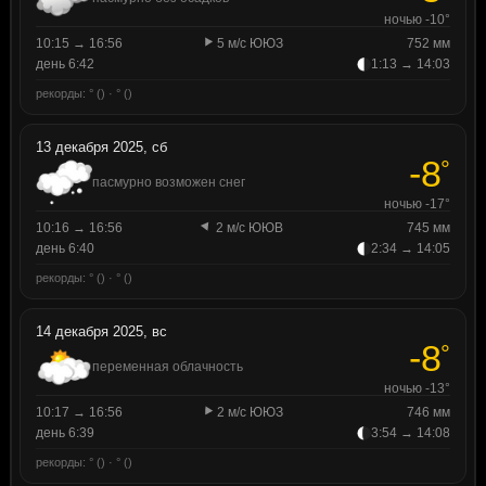
ночью -10°
10:15 → 16:56
5 м/с ЮЮЗ
752 мм
день 6:42
1:13 → 14:03
рекорды: ° () · ° ()
13 декабря 2025, сб
-8
°
пасмурно возможен снег
ночью -17°
10:16 → 16:56
2 м/с ЮЮВ
745 мм
день 6:40
2:34 → 14:05
рекорды: ° () · ° ()
14 декабря 2025, вс
-8
°
переменная облачность
ночью -13°
10:17 → 16:56
2 м/с ЮЮЗ
746 мм
день 6:39
3:54 → 14:08
рекорды: ° () · ° ()