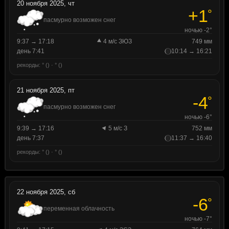
20 ноября 2025, чт
+1
°
пасмурно возможен снег
ночью -2°
9:37 → 17:18
4 м/с ЗЮЗ
749 мм
день 7:41
10:14 → 16:21
рекорды: ° () · ° ()
21 ноября 2025, пт
-4
°
пасмурно возможен снег
ночью -6°
9:39 → 17:16
5 м/с З
752 мм
день 7:37
11:37 → 16:40
рекорды: ° () · ° ()
22 ноября 2025, сб
-6
°
переменная облачность
ночью -7°