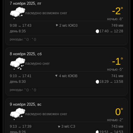
7 ноября 2025, пт
-2
°
пасмурно возможен снег
ночью -8°
9:08 → 17:43
2 м/с ЮЮЗ
749 мм
день 8:35
17:40 → 12:28
рекорды: ° () · ° ()
8 ноября 2025, сб
-1
°
пасмурно снег
ночью -5°
9:10 → 17:41
4 м/с ЮЮВ
741 мм
день 8:30
18:29 → 13:58
рекорды: ° () · ° ()
9 ноября 2025, вс
0
°
пасмурно возможен снег
ночью -2°
9:13 → 17:39
3 м/с СЗ
743 мм
день 8:26
19:51 → 14:53