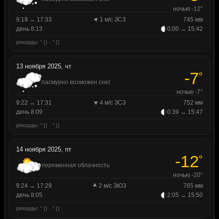
ночью -12°
9:19 → 17:33
1 м/с ЗСЗ
745 мм
день 8:13
0:00 → 15:42
рекорды: ° () · ° ()
13 ноября 2025, чт
-7
°
пасмурно возможен снег
ночью -7°
9:22 → 17:31
4 м/с ЗСЗ
752 мм
день 8:09
0:39 → 15:47
рекорды: ° () · ° ()
14 ноября 2025, пт
-12
°
переменная облачность
ночью -20°
9:24 → 17:29
2 м/с ЗЮЗ
765 мм
день 8:05
2:05 → 15:50
рекорды: ° () · ° ()