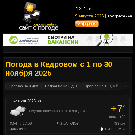
13
50
9 августа 2026
| воскресенье
Погода в Кедровом с 1 по 30
ноября 2025
Прогноз на 3 дня
Подробно на 3 дня
Прогноз на 10 дней
Факти
1 ноября 2025, сб
+7
°
пасмурно возможен снег с дождем
ночью +3°
8:54 → 17:56
2 м/с ЮЮЗ
738 мм
день 9:02
16:41 → 2:14