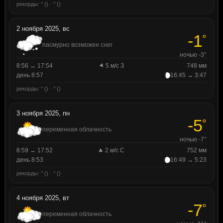
рекорды: ° () · ° ()
2 ноября 2025, вс
-1
°
пасмурно возможен снег
ночью -3°
8:56 → 17:54
5 м/с З
748 мм
день 8:57
16:45 → 3:47
рекорды: ° () · ° ()
3 ноября 2025, пн
-5
°
переменная облачность
ночью -7°
8:59 → 17:52
2 м/с С
752 мм
день 8:53
16:49 → 5:23
рекорды: ° () · ° ()
4 ноября 2025, вт
-7
°
переменная облачность