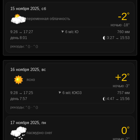
15 ноября 2025, сб
-2
°
переменная облачность
ночью -18°
9:26 → 17:27
6 м/с Ю
760 мм
день 8:01
3:27 → 15:53
рекорды: ° () · ° ()
16 ноября 2025, вс
+2
°
ясно
ночью -3°
9:28 → 17:25
6 м/с ЮЮЗ
757 мм
день 7:57
4:47 → 15:56
рекорды: ° () · ° ()
17 ноября 2025, пн
0
°
пасмурно снег
ночью -2°