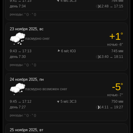
9:41 → 17:15
4 м/с ЗСЗ
764 мм
день 7:34
12:48 → 17:15
рекорды: ° () · ° ()
23 ноября 2025, вс
+1
°
пасмурно снег
ночью -8°
9:43 → 17:13
6 м/с ЮЗ
745 мм
день 7:30
13:40 → 18:11
рекорды: ° () · ° ()
24 ноября 2025, пн
-5
°
пасмурно возможен снег
ночью -7°
9:45 → 17:12
5 м/с ЗСЗ
750 мм
день 7:27
14:11 → 19:27
рекорды: ° () · ° ()
25 ноября 2025, вт