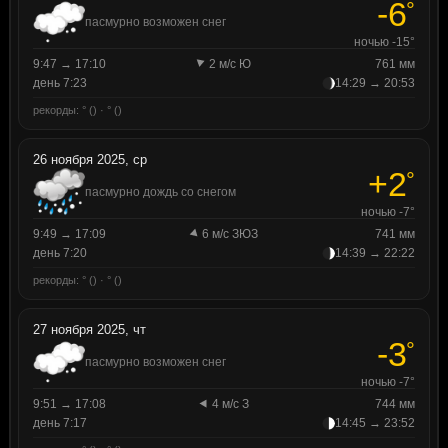
-6
°
пасмурно возможен снег
ночью -15°
9:47 → 17:10
2 м/с Ю
761 мм
день 7:23
14:29 → 20:53
рекорды: ° () · ° ()
26 ноября 2025, ср
+2
°
пасмурно дождь со снегом
ночью -7°
9:49 → 17:09
6 м/с ЗЮЗ
741 мм
день 7:20
14:39 → 22:22
рекорды: ° () · ° ()
27 ноября 2025, чт
-3
°
пасмурно возможен снег
ночью -7°
9:51 → 17:08
4 м/с З
744 мм
день 7:17
14:45 → 23:52