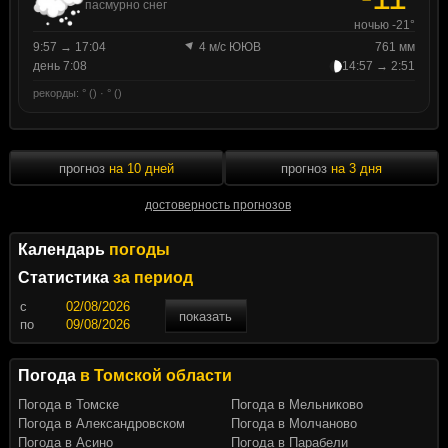
пасмурно снег
ночью -21°
9:57 → 17:04
4 м/с ЮЮВ
761 мм
день 7:08
14:57 → 2:51
рекорды: ° () · ° ()
прогноз
на 10 дней
прогноз
на 3 дня
достоверность прогнозов
Календарь
погоды
Статистика
за период
c
показать
по
Погода
в Томской области
Погода в Томске
Погода в Мельниково
Погода в Александровском
Погода в Молчаново
Погода в Асино
Погода в Парабели