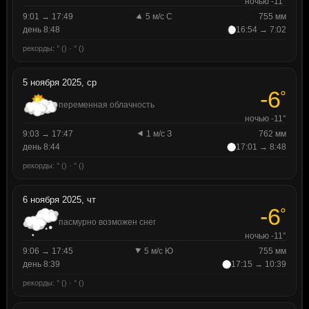
ночью -11°
9:01 → 17:49
5 м/с С
755 мм
день 8:48
16:54 → 7:02
рекорды: ° () · ° ()
5 ноября 2025, ср
-6
°
переменная облачность
ночью -11°
9:03 → 17:47
1 м/с З
762 мм
день 8:44
17:01 → 8:48
рекорды: ° () · ° ()
6 ноября 2025, чт
-6
°
пасмурно возможен снег
ночью -11°
9:06 → 17:45
5 м/с Ю
755 мм
день 8:39
17:15 → 10:39
рекорды: ° () · ° ()