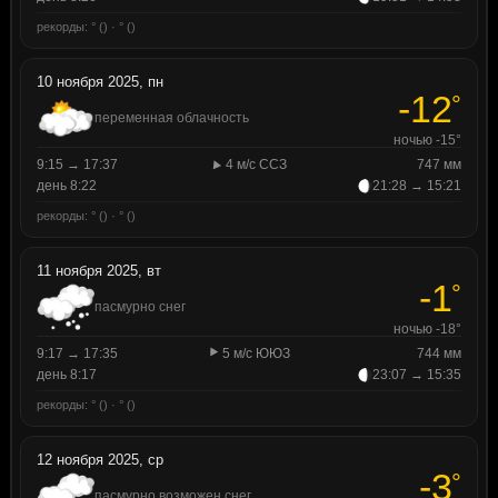
рекорды: ° () · ° ()
10 ноября 2025, пн
-12
°
переменная облачность
ночью -15°
9:15 → 17:37
4 м/с ССЗ
747 мм
день 8:22
21:28 → 15:21
рекорды: ° () · ° ()
11 ноября 2025, вт
-1
°
пасмурно снег
ночью -18°
9:17 → 17:35
5 м/с ЮЮЗ
744 мм
день 8:17
23:07 → 15:35
рекорды: ° () · ° ()
12 ноября 2025, ср
-3
°
пасмурно возможен снег