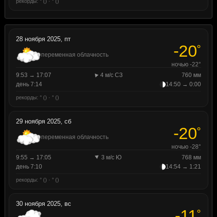
рекорды: ° () · ° ()
28 ноября 2025, пт
-20
°
переменная облачность
ночью -22°
9:53 → 17:07
4 м/с СЗ
760 мм
день 7:14
14:50 → 0:00
рекорды: ° () · ° ()
29 ноября 2025, сб
-20
°
переменная облачность
ночью -28°
9:55 → 17:05
3 м/с Ю
768 мм
день 7:10
14:54 → 1:21
рекорды: ° () · ° ()
30 ноября 2025, вс
-11
°