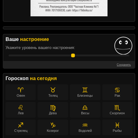
Ваше
настроение
Укажите уровень вашего настроения:
Сохранить
Гороскоп
на сегодня
♈
♉
♊
♋
Овен
Телец
Близнецы
Рак
♌
♍
♎
♏
Лев
Дева
Весы
Скорпион
♐
♑
♒
♓
Стрелец
Козерог
Водолей
Рыбы