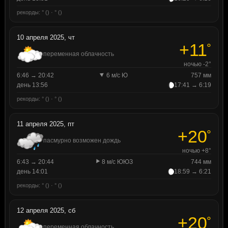
рекорды: ° () · ° ()
10 апреля 2025, чт
+11
°
переменная облачность
ночью -2°
6:46 → 20:42
6 м/с Ю
757 мм
день 13:56
17:41 → 6:19
рекорды: ° () · ° ()
11 апреля 2025, пт
+20
°
пасмурно возможен дождь
ночью +8°
6:43 → 20:44
8 м/с ЮЮЗ
744 мм
день 14:01
18:59 → 6:21
рекорды: ° () · ° ()
12 апреля 2025, сб
+20
°
переменная облачность