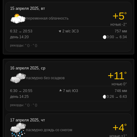
15 апреля 2025, вт
+5
°
переменная облачность
ночью -2°
6:32 → 20:53
2 м/с ЗСЗ
757 мм
день 14:20
0:00 → 6:34
рекорды: ° () · ° ()
16 апреля 2025, ср
+11
°
пасмурно без осадков
ночью 0°
6:30 → 20:55
7 м/с ЮЗ
746 мм
день 14:25
0:26 → 6:43
рекорды: ° () · ° ()
17 апреля 2025, чт
+4
°
пасмурно дождь со снегом
ночью +1°