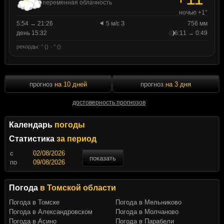
переменная облачность
ночью +1°
5:54 → 21:26
5 м/с З
756 мм
день 15:32
6:11 → 0:49
рекорды: ° () · ° ()
прогноз
на 10 дней
прогноз
на 3 дня
достоверность прогнозов
Календарь
погоды
Статистика
за период
c
показать
по
Погода
в Томской области
Погода в Томске
Погода в Мельниково
Погода в Александровском
Погода в Молчаново
Погода в Асино
Погода в Парабели