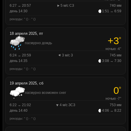
6:27 → 20:57
5 м/с СЗ
740 мм
день 14:30
1:51 → 6:59
рекорды: ° () · ° ()
18 апреля 2025, пт
+3
°
пасмурно дождь
ночью -4°
6:24 → 20:59
3 м/с З
745 мм
день 14:35
3:08 → 7:30
рекорды: ° () · ° ()
19 апреля 2025, сб
0
°
пасмурно возможен снег
ночью -7°
6:22 → 21:02
4 м/с ЗСЗ
753 мм
день 14:40
4:06 → 8:22
рекорды: ° () · ° ()