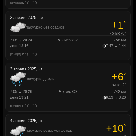
рекорды: ° () · ° ()
2 апреля 2025, ср
+1
°
пасмурно без осадков
ночью -8°
7:08 → 20:24
2 м/с ЗЮЗ
758 мм
день 13:16
7:47 → 1:44
рекорды: ° () · ° ()
3 апреля 2025, чт
+6
°
пасмурно дождь
ночью -2°
7:05 → 20:26
7 м/с ЮЗ
742 мм
день 13:21
8:13 → 3:26
рекорды: ° () · ° ()
4 апреля 2025, пт
+10
°
пасмурно возможен дождь