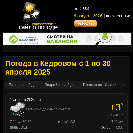
9
03
9 августа 2026
| воскресенье
Погода в Кедровом с 1 по 30
апреля 2025
Прогноз на 3 дня
Подробно на 3 дня
Прогноз на 10 дней
Факти
1 апреля 2025, вт
+3
°
пасмурно дождь со снегом
ночью 0°
7:11 → 20:22
4 м/с СЗ
746 мм
день 13:11
7:33 → 0:00