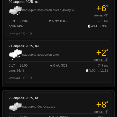
20 апреля 2025, вс
+6
°
пасмурно возможен снег с дождем
ночью -3°
6:19 → 21:04
6 м/с ЮЮЗ
736 мм
день 14:45
4:41 → 9:40
рекорды: ° () · ° ()
21 апреля 2025, пн
+2
°
пасмурно возможен снег
ночью -3°
6:17 → 21:06
6 м/с ЗСЗ
747 мм
день 14:49
5:00 → 11:12
рекорды: ° () · ° ()
22 апреля 2025, вт
+8
°
пасмурно без осадков
ночью -4°