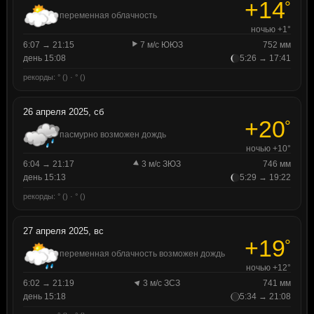
+14
°
переменная облачность
ночью +1°
6:07 → 21:15
7 м/с ЮЮЗ
752 мм
день 15:08
5:26 → 17:41
рекорды: ° () · ° ()
26 апреля 2025, сб
+20
°
пасмурно возможен дождь
ночью +10°
6:04 → 21:17
3 м/с ЗЮЗ
746 мм
день 15:13
5:29 → 19:22
рекорды: ° () · ° ()
27 апреля 2025, вс
+19
°
переменная облачность возможен дождь
ночью +12°
6:02 → 21:19
3 м/с ЗСЗ
741 мм
день 15:18
5:34 → 21:08