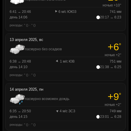
ночью +10°
6:41 → 20:46
6 м/с ЮЮЗ
741 мм
день 14:06
20:17 → 6:23
рекорды: ° () · ° ()
13 апреля 2025, вс
+6
°
пасмурно без осадков
ночью +2°
6:38 → 20:48
1 м/с ЮВ
751 мм
день 14:10
21:38 → 6:25
рекорды: ° () · ° ()
14 апреля 2025, пн
+9
°
пасмурно возможен дождь
ночью +2°
6:35 → 20:50
4 м/с ЗСЗ
749 мм
день 14:15
23:01 → 6:28
рекорды: ° () · ° ()