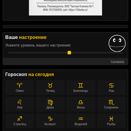
Ваше
настроение
Укажите уровень вашего настроения:
Сохранить
Гороскоп
на сегодня
♈
♉
♊
♋
Овен
Телец
Близнецы
Рак
♌
♍
♎
♏
Лев
Дева
Весы
Скорпион
♐
♑
♒
♓
Стрелец
Козерог
Водолей
Рыбы