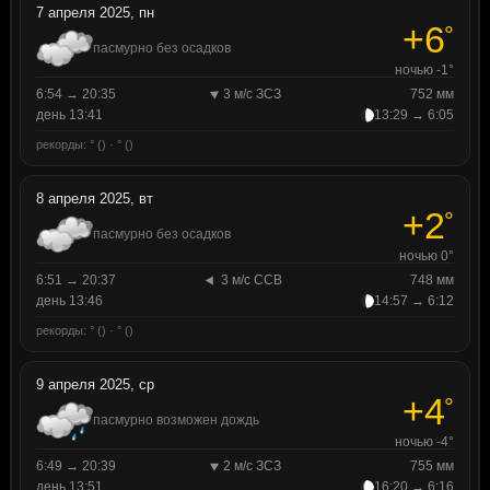
7 апреля 2025, пн
+6
°
пасмурно без осадков
ночью -1°
6:54 → 20:35
3 м/с ЗСЗ
752 мм
день 13:41
13:29 → 6:05
рекорды: ° () · ° ()
8 апреля 2025, вт
+2
°
пасмурно без осадков
ночью 0°
6:51 → 20:37
3 м/с ССВ
748 мм
день 13:46
14:57 → 6:12
рекорды: ° () · ° ()
9 апреля 2025, ср
+4
°
пасмурно возможен дождь
ночью -4°
6:49 → 20:39
2 м/с ЗСЗ
755 мм
день 13:51
16:20 → 6:16