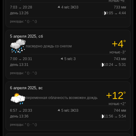
ночью +6°
7:03 → 20:28
4 м/с ЗЮЗ
733 мм
день 13:26
9:05 → 4:44
рекорды: ° () · ° ()
5 апреля 2025, сб
+4
°
пасмурно дождь со снегом
ночью -3°
7:00 → 20:31
5 м/с З
743 мм
день 13:31
10:24 → 5:31
рекорды: ° () · ° ()
6 апреля 2025, вс
+12
°
переменная облачность возможен дождь
ночью +2°
6:57 → 20:33
5 м/с ЗЮЗ
744 мм
день 13:36
11:56 → 5:54
рекорды: ° () · ° ()