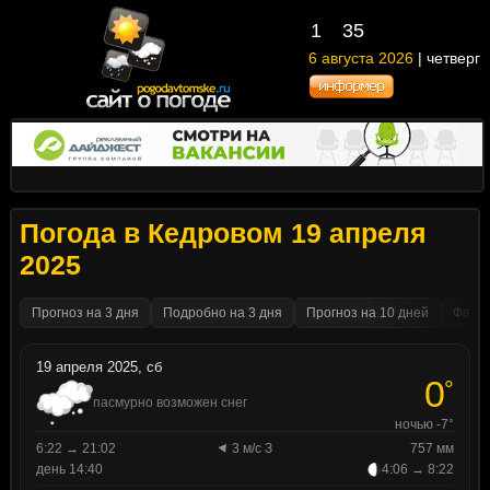
1
35
6 августа 2026
| четверг
Погода в Кедровом 19 апреля
2025
Прогноз на 3 дня
Подробно на 3 дня
Прогноз на 10 дней
Факти
19 апреля 2025, сб
0
°
пасмурно возможен снег
ночью -7°
6:22 → 21:02
3 м/с З
757 мм
день 14:40
4:06 → 8:22