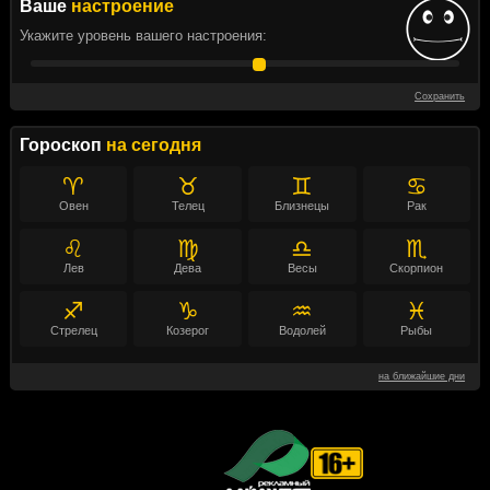
Ваше
настроение
Укажите уровень вашего настроения:
Сохранить
Гороскоп
на сегодня
♈
♉
♊
♋
Овен
Телец
Близнецы
Рак
♌
♍
♎
♏
Лев
Дева
Весы
Скорпион
♐
♑
♒
♓
Стрелец
Козерог
Водолей
Рыбы
на ближайшие дни