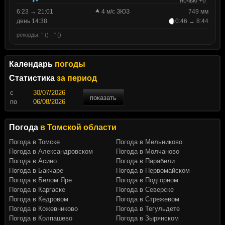
ночью +6°
6:23 → 21:01
4 м/с ЗЮЗ
749 мм
день 14:38
0:46 → 8:44
рекорды: ° () · ° ()
Календарь
погоды
Статистика
за период
c
показать
по
Погода
в Томской области
Погода в Томске
Погода в Мельниково
Погода в Александровском
Погода в Молчаново
Погода в Асино
Погода в Парабели
Погода в Бакчаре
Погода в Первомайском
Погода в Белом Яре
Погода в Подгорном
Погода в Каргаске
Погода в Северске
Погода в Кедровом
Погода в Стрежевом
Погода в Кожевниково
Погода в Тегульдете
Погода в Колпашево
Погода в Зырянском