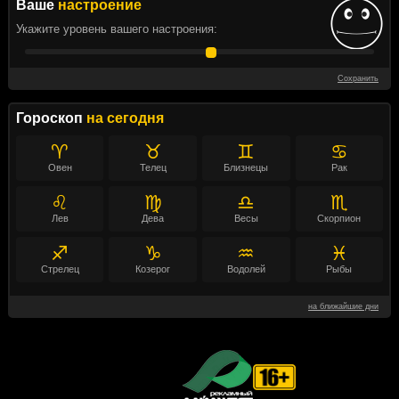
Ваше
настроение
Укажите уровень вашего настроения:
Сохранить
Гороскоп
на сегодня
♈
♉
♊
♋
Овен
Телец
Близнецы
Рак
♌
♍
♎
♏
Лев
Дева
Весы
Скорпион
♐
♑
♒
♓
Стрелец
Козерог
Водолей
Рыбы
на ближайшие дни