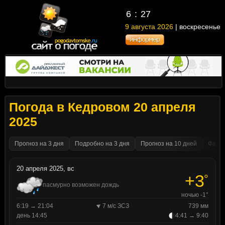
6
27
9 августа 2026
| воскресенье
Погода в Кедровом 20 апреля
2025
Прогноз на 3 дня
Подробно на 3 дня
Прогноз на 10 дней
Факти
20 апреля 2025, вс
+3
°
пасмурно возможен дождь
ночью -1°
6:19 → 21:04
7 м/с ЗСЗ
739 мм
день 14:45
4:41 → 9:40