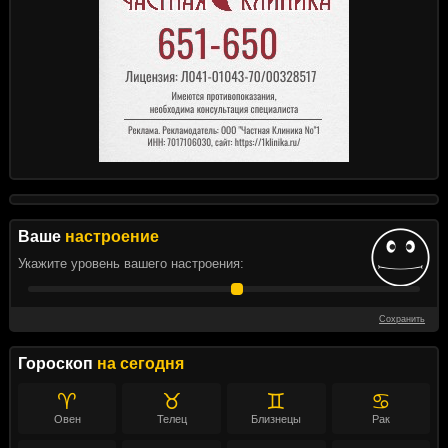
Ваше
настроение
Укажите уровень вашего настроения:
Сохранить
Гороскоп
на сегодня
♈
♉
♊
♋
Овен
Телец
Близнецы
Рак