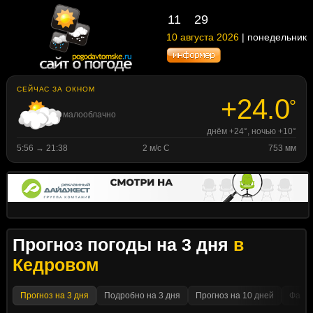
11
:
29
10 августа 2026
| понедельник
СЕЙЧАС ЗА ОКНОМ
+24.0
°
малооблачно
днём +24°, ночью +10°
5:56 → 21:38
2 м/с С
753 мм
Прогноз погоды на 3 дня
в
Кедровом
Прогноз на 3 дня
Подробно на 3 дня
Прогноз на 10 дней
Факти