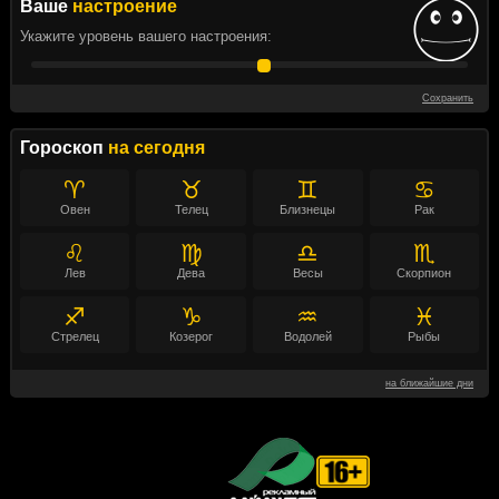
Ваше
настроение
Укажите уровень вашего настроения:
Сохранить
Гороскоп
на сегодня
♈
♉
♊
♋
Овен
Телец
Близнецы
Рак
♌
♍
♎
♏
Лев
Дева
Весы
Скорпион
♐
♑
♒
♓
Стрелец
Козерог
Водолей
Рыбы
на ближайшие дни