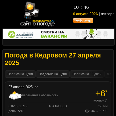
10
46
6 августа 2026
| четверг
Погода в Кедровом 27 апреля
2025
Прогноз на 3 дня
Подробно на 3 дня
Прогноз на 10 дней
Факти
27 апреля 2025, вс
+6
°
переменная облачность
ночью -1°
6:02 → 21:19
4 м/с ВСВ
755 мм
день 15:18
5:34 → 21:08