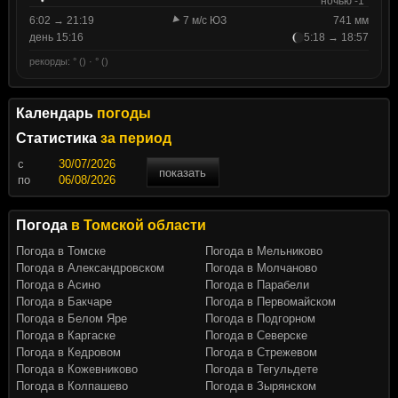
ночью -1°
6:02 → 21:19
7 м/с ЮЗ
741 мм
день 15:16
5:18 → 18:57
рекорды: ° () · ° ()
Календарь
погоды
Статистика
за период
c
показать
по
Погода
в Томской области
Погода в Томске
Погода в Мельниково
Погода в Александровском
Погода в Молчаново
Погода в Асино
Погода в Парабели
Погода в Бакчаре
Погода в Первомайском
Погода в Белом Яре
Погода в Подгорном
Погода в Каргаске
Погода в Северске
Погода в Кедровом
Погода в Стрежевом
Погода в Кожевниково
Погода в Тегульдете
Погода в Колпашево
Погода в Зырянском