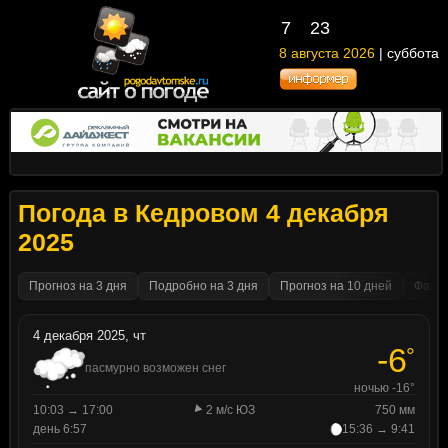
7
23
8 августа 2026
| суббота
Погода в Кедровом 4 декабря
2025
Прогноз на 3 дня
Подробно на 3 дня
Прогноз на 10 дней
Факти
4 декабря 2025, чт
-6
°
пасмурно возможен снег
ночью -16°
10:03 → 17:00
2 м/с ЮЗ
750 мм
день 6:57
15:36 → 9:41