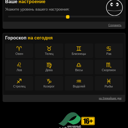
Ваше
настроение
Укажите уровень вашего настроения:
Сохранить
Гороскоп
на сегодня
♈
♉
♊
♋
Овен
Телец
Близнецы
Рак
♌
♍
♎
♏
Лев
Дева
Весы
Скорпион
♐
♑
♒
♓
Стрелец
Козерог
Водолей
Рыбы
на ближайшие дни