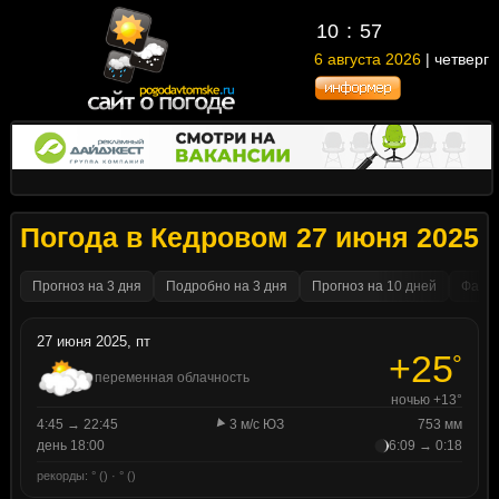
10
57
6 августа 2026
| четверг
Погода в Кедровом 27 июня 2025
Прогноз на 3 дня
Подробно на 3 дня
Прогноз на 10 дней
Факти
27 июня 2025, пт
+25
°
переменная облачность
ночью +13°
4:45 → 22:45
3 м/с ЮЗ
753 мм
день 18:00
6:09 → 0:18
рекорды: ° () · ° ()