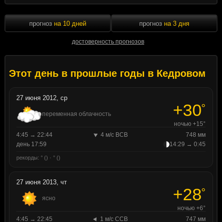
прогноз
на 10 дней
прогноз
на 3 дня
достоверность прогнозов
Этот день в прошлые годы в Кедровом
27 июня 2012, ср
+30
°
переменная облачность
ночью +15°
4:45 → 22:44
4 м/с ВСВ
748 мм
день 17:59
14:29 → 0:45
рекорды: ° () · ° ()
27 июня 2013, чт
+28
°
ясно
ночью +6°
4:45 → 22:45
1 м/с ССВ
747 мм