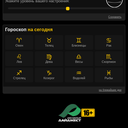
Укажите уровень вашего настроения:
Сохранить
Гороскоп
на сегодня
♈
♉
♊
♋
Овен
Телец
Близнецы
Рак
♌
♍
♎
♏
Лев
Дева
Весы
Скорпион
♐
♑
♒
♓
Стрелец
Козерог
Водолей
Рыбы
на ближайшие дни