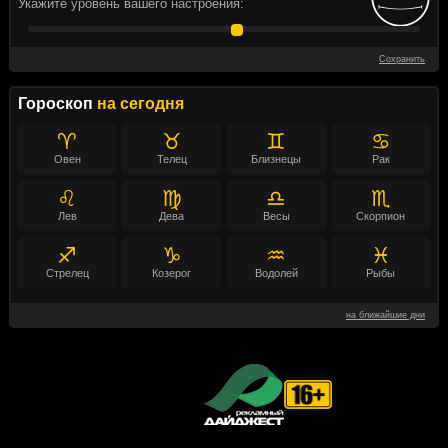
Укажите уровень вашего настроения:
Сохранить
Гороскоп
на сегодня
♈
♉
♊
♋
Овен
Телец
Близнецы
Рак
♌
♍
♎
♏
Лев
Дева
Весы
Скорпион
♐
♑
♒
♓
Стрелец
Козерог
Водолей
Рыбы
на ближайшие дни