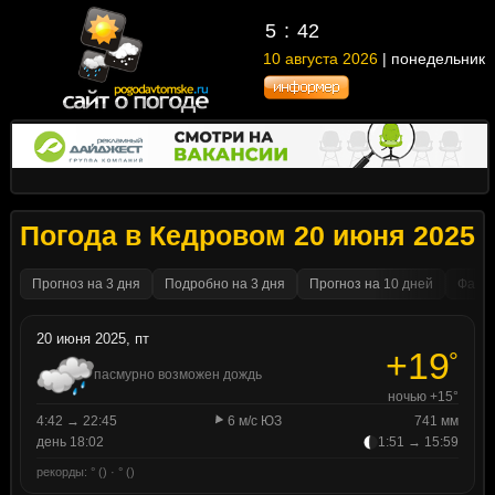
5
42
10 августа 2026
| понедельник
Погода в Кедровом 20 июня 2025
Прогноз на 3 дня
Подробно на 3 дня
Прогноз на 10 дней
Факти
20 июня 2025, пт
+19
°
пасмурно возможен дождь
ночью +15°
4:42 → 22:45
6 м/с ЮЗ
741 мм
день 18:02
1:51 → 15:59
рекорды: ° () · ° ()