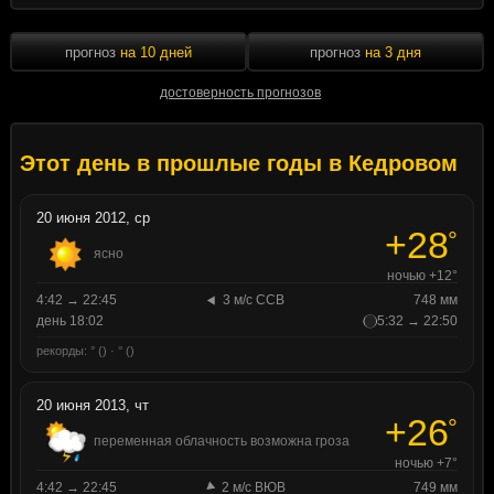
прогноз
на 10 дней
прогноз
на 3 дня
достоверность прогнозов
Этот день в прошлые годы в Кедровом
20 июня 2012, ср
+28
°
ясно
ночью +12°
4:42 → 22:45
3 м/с ССВ
748 мм
день 18:02
5:32 → 22:50
рекорды: ° () · ° ()
20 июня 2013, чт
+26
°
переменная облачность возможна гроза
ночью +7°
4:42 → 22:45
2 м/с ВЮВ
749 мм