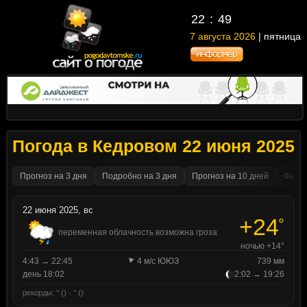
22
49
7 августа 2026
| пятница
Погода в Кедровом 22 июня 2025
Прогноз на 3 дня
Подробно на 3 дня
Прогноз на 10 дней
Факти
22 июня 2025, вс
+24
°
переменная облачность возможна гроза
ночью +14°
4:43 → 22:45
4 м/с ЮЮЗ
739 мм
день 18:02
2:02 → 19:26
рекорды: ° () · ° ()