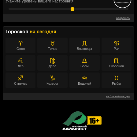
Укажите уровень вашего настроения:
Сохранить
Гороскоп
на сегодня
♈
♉
♊
♋
Овен
Телец
Близнецы
Рак
♌
♍
♎
♏
Лев
Дева
Весы
Скорпион
♐
♑
♒
♓
Стрелец
Козерог
Водолей
Рыбы
на ближайшие дни