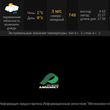
3 м/c
восход:
4:53
1°c
Ночь:
748
заход:
22:27
северо -
переменная
9°c
День:
длина дня:
17:34
западный
облачность
возможен
дождь
Экстремальные значения температуры: min в г. `c | max в г. `c
Информация предоставлена
Информационным агенством "Метеоновости