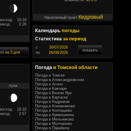
Кедровый
Населенный пункт
восход:
10:19
заход:
2:28
Календарь
погоды
Статистика
за период
c
показать
ноз
на 3 дня
по
Погода
в Томской области
Погода в Томске
Погода в Александровском
Погода в Асино
луна
Погода в Бакчаре
Погода в Белом Яре
Погода в Каргаске
Погода в Кедровом
Погода в Кожевниково
восход:
18:19
Погода в Колпашево
заход:
2:57
Погода в Кривошеино
Погода в Мельниково
Погода в Молчаново
Погода в Парабели