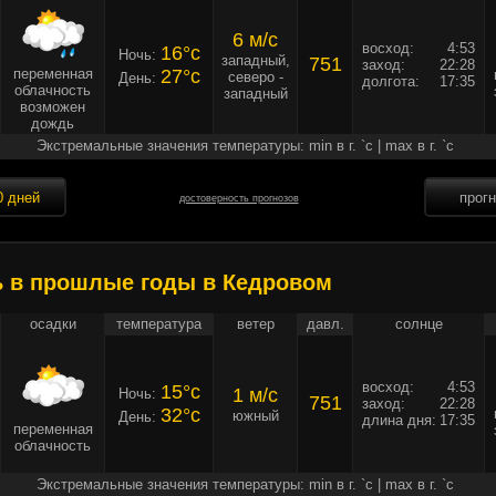
6 м/c
восход:
4:53
16°c
Ночь:
западный,
751
заход:
22:28
переменная
27°c
северо -
День:
долгота:
17:35
облачность
западный
возможен
дождь
Экстремальные значения температуры: min в г. `c | max в г. `c
0 дней
прог
достоверность прогнозов
ь в прошлые годы в Кедровом
осадки
температура
ветер
давл.
солнце
восход:
4:53
15°c
1 м/c
Ночь:
751
заход:
22:28
32°c
южный
День:
длина дня:
17:35
переменная
облачность
Экстремальные значения температуры: min в г. `c | max в г. `c