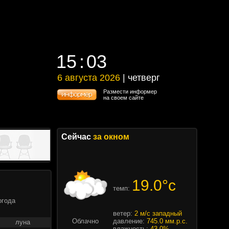
15
03
15
03
6 августа 2026
| четверг
6 августа 2026 | четверг
Размести информер
на своем сайте
Сейчас
за окном
19.0°c
темп:
огода
ветер:
2 м/с западный
Облачно
давление:
745.0 мм.р.с.
луна
влажность:
43.0%