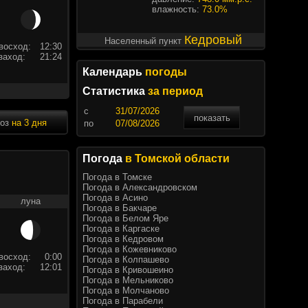
влажность:
73.0%
Кедровый
Населенный пункт
восход:
12:30
заход:
21:24
Календарь
погоды
Статистика
за период
c
показать
ноз
на 3 дня
по
Погода
в Томской области
Погода в Томске
Погода в Александровском
Погода в Асино
луна
Погода в Бакчаре
Погода в Белом Яре
Погода в Каргаске
Погода в Кедровом
Погода в Кожевниково
восход:
0:00
Погода в Колпашево
заход:
12:01
Погода в Кривошеино
Погода в Мельниково
Погода в Молчаново
Погода в Парабели