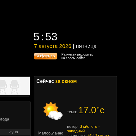
5
53
5
53
7 августа 2026
| пятница
7 августа 2026 | пятница
Размести информер
на своем сайте
Сейчас
за окном
17.0°c
темп:
огода
ветер:
3 м/с юго -
западный
луна
Малооблачно
давление:
748.0 мм.р.с.