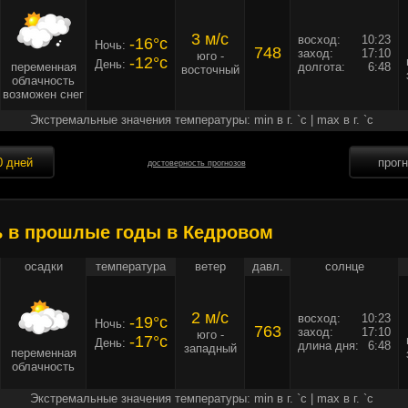
3 м/c
восход:
10:23
-16°c
Ночь:
748
заход:
17:10
юго -
-12°c
День:
переменная
долгота:
6:48
восточный
облачность
возможен снег
Экстремальные значения температуры: min в г. `c | max в г. `c
0 дней
прог
достоверность прогнозов
ь в прошлые годы в Кедровом
осадки
температура
ветер
давл.
солнце
2 м/c
восход:
10:23
-19°c
Ночь:
763
заход:
17:10
юго -
-17°c
День:
длина дня:
6:48
западный
переменная
облачность
Экстремальные значения температуры: min в г. `c | max в г. `c