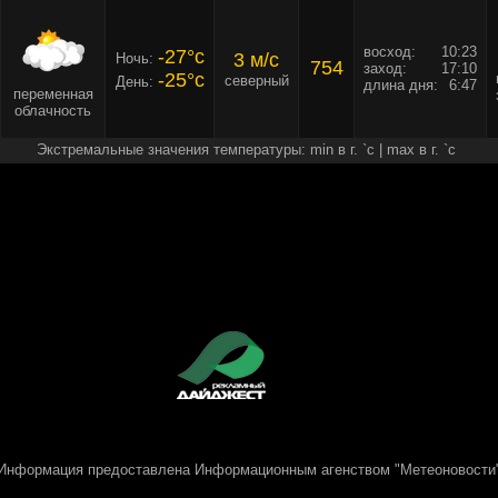
восход:
10:23
-27°c
3 м/c
Ночь:
754
заход:
17:10
-25°c
северный
День:
длина дня:
6:47
переменная
облачность
Экстремальные значения температуры: min в г. `c | max в г. `c
Информация предоставлена
Информационным агенством "Метеоновости