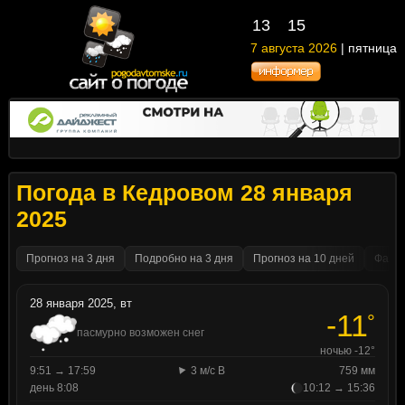
13
:
15
7 августа 2026
| пятница
Погода в Кедровом 28 января
2025
Прогноз на 3 дня
Подробно на 3 дня
Прогноз на 10 дней
Факти
28 января 2025, вт
-11
°
пасмурно возможен снег
ночью -12°
9:51 → 17:59
3 м/с В
759 мм
день 8:08
10:12 → 15:36