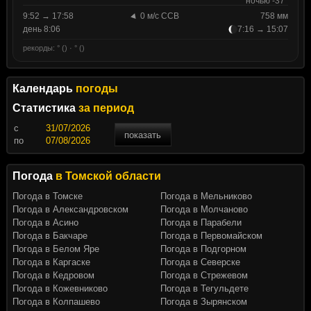
ночью -37°
9:52 → 17:58
0 м/с ССВ
758 мм
день 8:06
7:16 → 15:07
рекорды: ° () · ° ()
Календарь
погоды
Статистика
за период
c
показать
по
Погода
в Томской области
Погода в Томске
Погода в Мельниково
Погода в Александровском
Погода в Молчаново
Погода в Асино
Погода в Парабели
Погода в Бакчаре
Погода в Первомайском
Погода в Белом Яре
Погода в Подгорном
Погода в Каргаске
Погода в Северске
Погода в Кедровом
Погода в Стрежевом
Погода в Кожевниково
Погода в Тегульдете
Погода в Колпашево
Погода в Зырянском