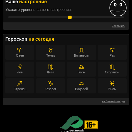
Ваше
настроение
Укажите уровень вашего настроения:
Сохранить
Гороскоп
на сегодня
♈
♉
♊
♋
Овен
Телец
Близнецы
Рак
♌
♍
♎
♏
Лев
Дева
Весы
Скорпион
♐
♑
♒
♓
Стрелец
Козерог
Водолей
Рыбы
на ближайшие дни