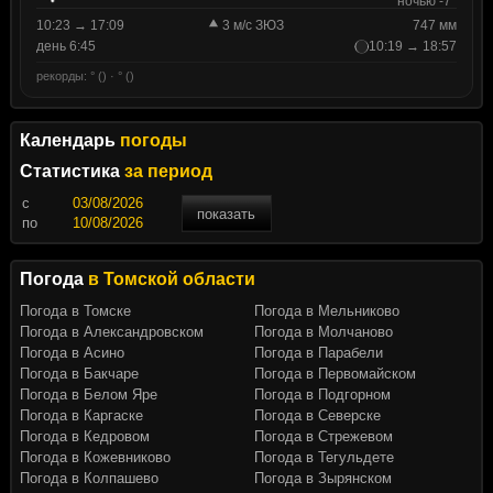
ночью -7°
10:23 → 17:09
3 м/с ЗЮЗ
747 мм
день 6:45
10:19 → 18:57
рекорды: ° () · ° ()
Календарь
погоды
Статистика
за период
c
показать
по
Погода
в Томской области
Погода в Томске
Погода в Мельниково
Погода в Александровском
Погода в Молчаново
Погода в Асино
Погода в Парабели
Погода в Бакчаре
Погода в Первомайском
Погода в Белом Яре
Погода в Подгорном
Погода в Каргаске
Погода в Северске
Погода в Кедровом
Погода в Стрежевом
Погода в Кожевниково
Погода в Тегульдете
Погода в Колпашево
Погода в Зырянском