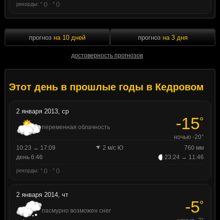
рекорды: ° () · ° ()
прогноз
на 10 дней
прогноз
на 3 дня
достоверность прогнозов
Этот день в прошлые годы в Кедровом
2 января 2013, ср
-15
°
переменная облачность
ночью -20°
10:23 → 17:09
2 м/с Ю
760 мм
день 6:46
23:24 → 11:46
рекорды: ° () · ° ()
2 января 2014, чт
-5
°
пасмурно возможен снег