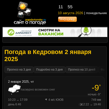
11
:
55
10 августа 2026
| понедельник
Погода в Кедровом 2 января
2025
Прогноз на 3 дня
Подробно на 3 дня
Прогноз на 10 дней
Факти
2 января 2025, чт
-9
°
пасмурно возможен снег
ночью -9°
10:23 → 17:09
4 м/с ЮЮВ
749 мм
день 6:46
12:22 → 19:46