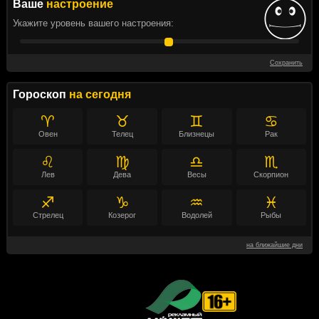
Ваше
настроение
Укажите уровень вашего настроения:
Сохранить
Гороскоп
на сегодня
♈
♉
♊
♋
Овен
Телец
Близнецы
Рак
♌
♍
♎
♏
Лев
Дева
Весы
Скорпион
♐
♑
♒
♓
Стрелец
Козерог
Водолей
Рыбы
на ближайшие дни