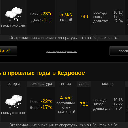
восход:
10:18
-23°c
5 м/c
Ночь:
749
заход:
17:22
-1°c
южный
День:
долгота:
7:04
пасмурно снег
Экстремальные значения температуры: min в г. `c | max в г. `c
0 дней
прог
достоверность прогнозов
ь в прошлые годы в Кедровом
осадки
температура
ветер
давл.
солнце
4 м/c
восход:
10:18
-22°c
Ночь:
восточный,
751
заход:
17:22
-17°c
юго -
День:
длина дня:
7:04
восточный
пасмурно снег
Экстремальные значения температуры: min в г. `c | max в г. `c