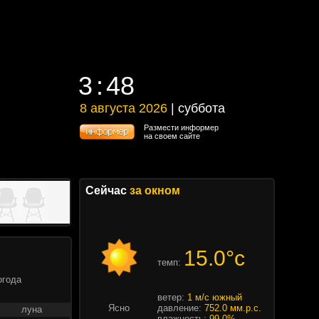
3
48
3
48
8 августа 2026
| суббота
8 августа 2026 | суббота
Размести информер
на своем сайте
Сейчас
за окном
15.0°c
темп:
огода
ветер:
1 м/с южный
Ясно
давление:
752.0 мм.р.с.
луна
влажность:
99.0%