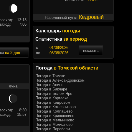
Кедровый
Населенный пункт
восход:
13:13
заход:
7:06
Календарь
погоды
Статистика
за период
c
показать
ноз
на 3 дня
по
Погода
в Томской области
Погода в Томске
Погода в Александровском
Погода в Асино
луна
Погода в Бакчаре
Погода в Белом Яре
Погода в Каргаске
Погода в Кедровом
Погода в Кожевниково
восход:
8:30
Погода в Колпашево
заход:
15:57
Погода в Кривошеино
Погода в Мельниково
Погода в Молчаново
Погода в Парабели