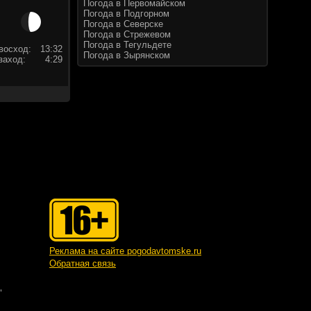
Погода в Первомайском
Погода в Подгорном
Погода в Северске
Погода в Стрежевом
Погода в Тегульдете
восход:
13:32
Погода в Зырянском
заход:
4:29
Реклама на сайте pogodavtomske.ru
Обратная связь
"