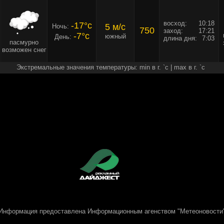
восход:
10:18
-17°c
5 м/c
Ночь:
750
заход:
17:21
-7°c
южный
День:
длина дня:
7:03
пасмурно
возможен снег
Экстремальные значения температуры: min в г. `c | max в г. `c
Информация предоставлена
Информационным агенством "Метеоновости