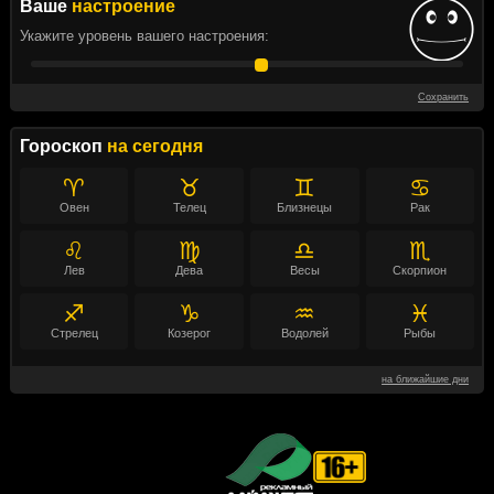
Ваше
настроение
Укажите уровень вашего настроения:
Сохранить
Гороскоп
на сегодня
♈
♉
♊
♋
Овен
Телец
Близнецы
Рак
♌
♍
♎
♏
Лев
Дева
Весы
Скорпион
♐
♑
♒
♓
Стрелец
Козерог
Водолей
Рыбы
на ближайшие дни