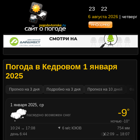
23
22
6 августа 2026
| четверг
Погода в Кедровом 1 января
2025
Прогноз на 3 дня
Подробно на 3 дня
Прогноз на 10 дней
Факти
1 января 2025, ср
-9
°
пасмурно возможен снег
ночью -10°
10:24 → 17:08
6 м/с ЮЮВ
754 мм
день 6:44
12:09 → 18:07