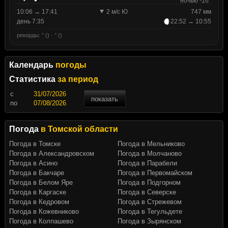
ночью -16°
10:06 → 17:41
2 м/с Ю
747 мм
день 7:35
22:52 → 10:55
рекорды: ° () · ° ()
Календарь
погоды
Статистика
за период
c
показать
по
Погода
в Томской области
Погода в Томске
Погода в Мельниково
Погода в Александровском
Погода в Молчаново
Погода в Асино
Погода в Парабели
Погода в Бакчаре
Погода в Первомайском
Погода в Белом Яре
Погода в Подгорном
Погода в Каргаске
Погода в Северске
Погода в Кедровом
Погода в Стрежевом
Погода в Кожевниково
Погода в Тегульдете
Погода в Колпашево
Погода в Зырянском