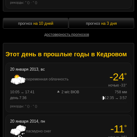
рекорды: ° () · ° ()
прогноз
на 10 дней
прогноз
на 3 дня
достоверность прогнозов
Этот день в прошлые годы в Кедровом
20 января 2013, вс
-24
°
переменная облачность
ночью -33°
10:05 → 17:41
2 м/с ВЮВ
758 мм
день 7:36
12:35 → 3:57
рекорды: ° () · ° ()
20 января 2014, пн
-11
°
пасмурно снег