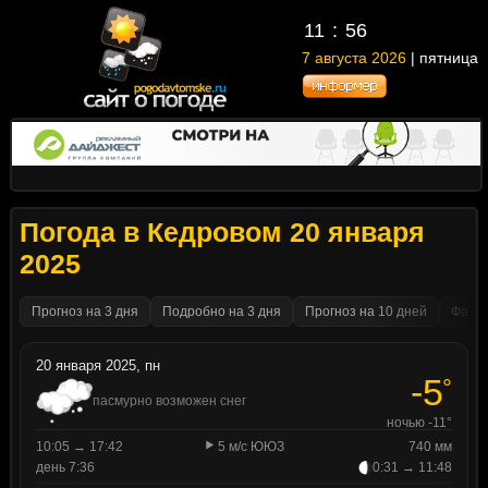
11
56
7 августа 2026
| пятница
Погода в Кедровом 20 января
2025
Прогноз на 3 дня
Подробно на 3 дня
Прогноз на 10 дней
Факти
20 января 2025, пн
-5
°
пасмурно возможен снег
ночью -11°
10:05 → 17:42
5 м/с ЮЮЗ
740 мм
день 7:36
0:31 → 11:48