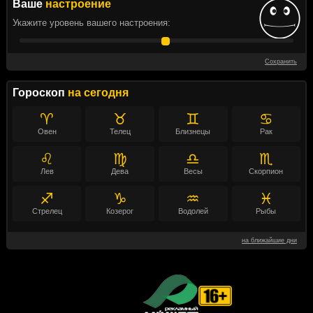
Ваше
настроение
Укажите уровень вашего настроения:
Сохранить
Гороскоп
на сегодня
♈
♉
♊
♋
Овен
Телец
Близнецы
Рак
♌
♍
♎
♏
Лев
Дева
Весы
Скорпион
♐
♑
♒
♓
Стрелец
Козерог
Водолей
Рыбы
на ближайшие дни