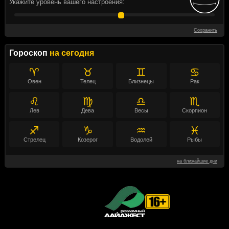
Укажите уровень вашего настроения:
Сохранить
Гороскоп
на сегодня
♈
♉
♊
♋
Овен
Телец
Близнецы
Рак
♌
♍
♎
♏
Лев
Дева
Весы
Скорпион
♐
♑
♒
♓
Стрелец
Козерог
Водолей
Рыбы
на ближайшие дни