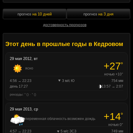
прогноз
на 10 дней
прогноз
на 3 дня
достоверность прогнозов
Этот день в прошлые годы в Кедровом
29 мая 2012, вт
+27
°
ясно
ночью +10°
4:56 → 22:23
3 м/с Ю
754 мм
день 17:27
13:57 → 2:07
рекорды: ° () · ° ()
29 мая 2013, ср
+14
°
переменная облачность возможен дождь
ночью 0°
4:57 → 22:23
5 м/с ЗСЗ
749 мм