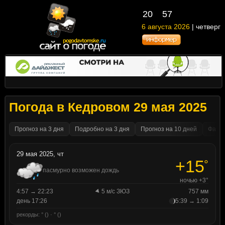
20
57
6 августа 2026
| четверг
Погода в Кедровом 29 мая 2025
Прогноз на 3 дня
Подробно на 3 дня
Прогноз на 10 дней
Факти
29 мая 2025, чт
+15
°
пасмурно возможен дождь
ночью +3°
4:57 → 22:23
5 м/с ЗЮЗ
757 мм
день 17:26
5:39 → 1:09
рекорды: ° () · ° ()