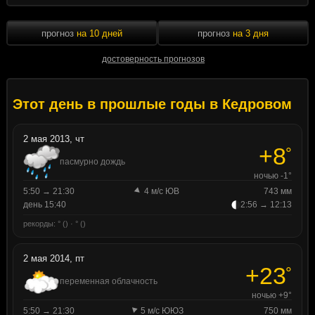
прогноз
на 10 дней
прогноз
на 3 дня
достоверность прогнозов
Этот день в прошлые годы в Кедровом
2 мая 2013, чт
+8
°
пасмурно дождь
ночью -1°
5:50 → 21:30
4 м/с ЮВ
743 мм
день 15:40
2:56 → 12:13
рекорды: ° () · ° ()
2 мая 2014, пт
+23
°
переменная облачность
ночью +9°
5:50 → 21:30
5 м/с ЮЮЗ
750 мм