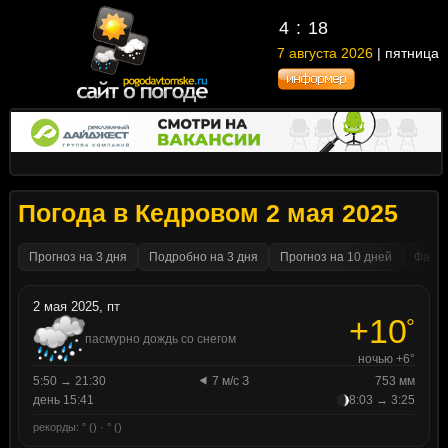
4
18
7 августа 2026
| пятница
Погода в Кедровом 2 мая 2025
Прогноз на 3 дня
Подробно на 3 дня
Прогноз на 10 дней
Факти
2 мая 2025, пт
+10
°
пасмурно дождь со снегом
ночью +6°
5:50 → 21:30
7 м/с З
753 мм
день 15:41
8:03 → 3:25
рекорды: ° () · ° ()