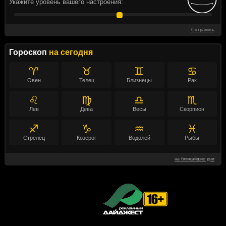
Укажите уровень вашего настроения:
Сохранить
Гороскоп
на сегодня
♈
♉
♊
♋
Овен
Телец
Близнецы
Рак
♌
♍
♎
♏
Лев
Дева
Весы
Скорпион
♐
♑
♒
♓
Стрелец
Козерог
Водолей
Рыбы
на ближайшие дни