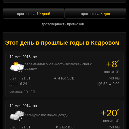
прогноз
на 10 дней
прогноз
на 3 дня
достоверность прогнозов
Этот день в прошлые годы в Кедровом
12 мая 2013, вс
+8
°
переменная облачность возможен снег с
дождем
ночью -3°
5:27 → 21:51
4 м/с ССВ
743 мм
день 16:24
6:52 → 0:00
рекорды: ° () · ° ()
12 мая 2014, пн
+20
°
пасмурно возможен дождь
ночью +4°
5:28 → 21:51
2 м/с ЮЗ
753 мм