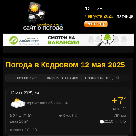
12
28
7 августа 2026
| пятница
Погода в Кедровом 12 мая 2025
Прогноз на 3 дня
Подробно на 3 дня
Прогноз на 10 дней
Факти
12 мая 2025, пн
+7
°
переменная облачность
ночью -2°
5:27 → 21:51
3 м/с СЗ
761 мм
день 16:24
22:10 → 4:45
рекорды: ° () · ° ()