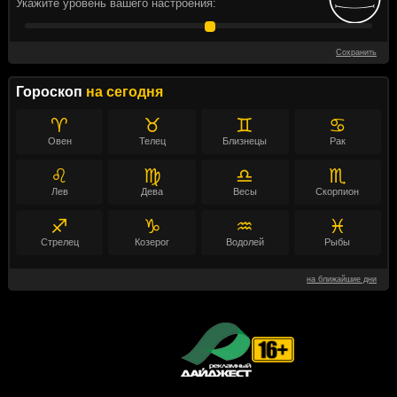
Укажите уровень вашего настроения:
Сохранить
Гороскоп
на сегодня
♈
♉
♊
♋
Овен
Телец
Близнецы
Рак
♌
♍
♎
♏
Лев
Дева
Весы
Скорпион
♐
♑
♒
♓
Стрелец
Козерог
Водолей
Рыбы
на ближайшие дни