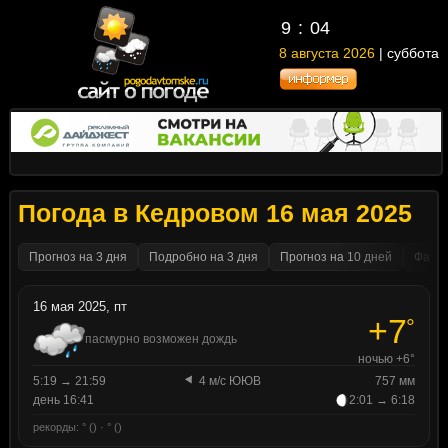
9
04
8 августа 2026
| суббота
Погода в Кедровом 16 мая 2025
Прогноз на 3 дня
Подробно на 3 дня
Прогноз на 10 дней
Факти
16 мая 2025, пт
+7
°
пасмурно возможен дождь
ночью +6°
5:19 → 21:59
4 м/с ЮЮВ
757 мм
день 16:41
2:01 → 6:18
рекорды: ° () · ° ()