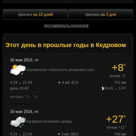
прогноз
на 10 дней
прогноз
на 3 дня
достоверность прогнозов
Этот день в прошлые годы в Кедровом
16 мая 2013, чт
+8
°
переменная облачность возможен снег
ночью -3°
5:19 → 21:59
4 м/с ЗСЗ
751 мм
день 16:40
10:45 → 1:47
рекорды: ° () · ° ()
16 мая 2014, пт
+27
°
пасмурно возможен дождь
ночью +11°
5:19 → 21:59
3 м/с ЗЮЗ
749 мм