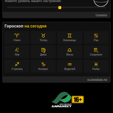
Укажите уровень вашего настроения:
Сохранить
Гороскоп
на сегодня
♈
♉
♊
♋
Овен
Телец
Близнецы
Рак
♌
♍
♎
♏
Лев
Дева
Весы
Скорпион
♐
♑
♒
♓
Стрелец
Козерог
Водолей
Рыбы
на ближайшие дни