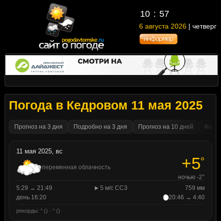
10
:
57
6 августа 2026
| четверг
Погода в Кедровом 11 мая 2025
Прогноз на 3 дня
Подробно на 3 дня
Прогноз на 10 дней
Факти
11 мая 2025, вс
+5
°
переменная облачность
ночью -2°
5:29 → 21:49
5 м/с ССЗ
759 мм
день 16:20
20:46 → 4:40
рекорды: ° () · ° ()