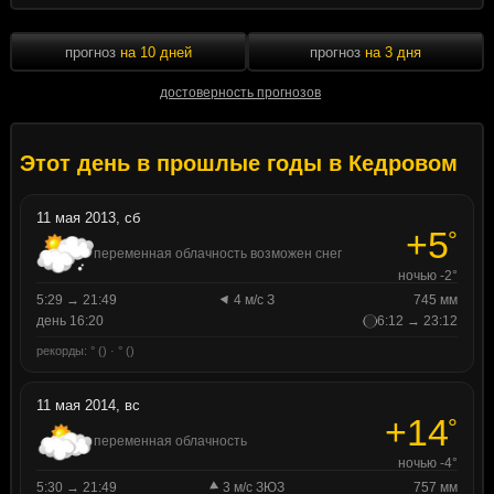
прогноз
на 10 дней
прогноз
на 3 дня
достоверность прогнозов
Этот день в прошлые годы в Кедровом
11 мая 2013, сб
+5
°
переменная облачность возможен снег
ночью -2°
5:29 → 21:49
4 м/с З
745 мм
день 16:20
6:12 → 23:12
рекорды: ° () · ° ()
11 мая 2014, вс
+14
°
переменная облачность
ночью -4°
5:30 → 21:49
3 м/с ЗЮЗ
757 мм