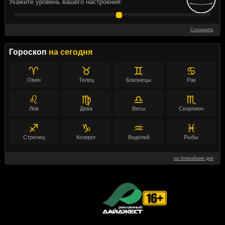
Укажите уровень вашего настроения:
Сохранить
Гороскоп
на сегодня
♈
♉
♊
♋
Овен
Телец
Близнецы
Рак
♌
♍
♎
♏
Лев
Дева
Весы
Скорпион
♐
♑
♒
♓
Стрелец
Козерог
Водолей
Рыбы
на ближайшие дни