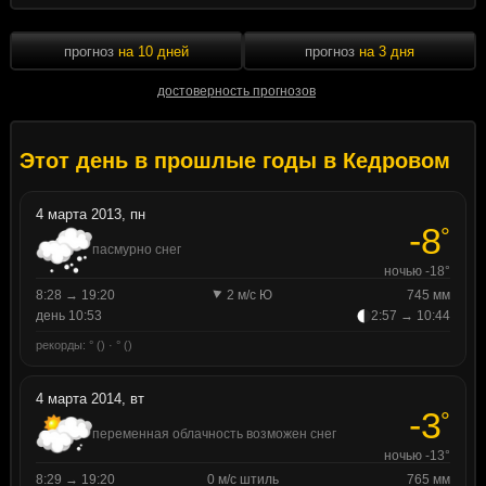
прогноз
на 10 дней
прогноз
на 3 дня
достоверность прогнозов
Этот день в прошлые годы в Кедровом
4 марта 2013, пн
-8
°
пасмурно снег
ночью -18°
8:28 → 19:20
2 м/с Ю
745 мм
день 10:53
2:57 → 10:44
рекорды: ° () · ° ()
4 марта 2014, вт
-3
°
переменная облачность возможен снег
ночью -13°
8:29 → 19:20
0 м/с штиль
765 мм