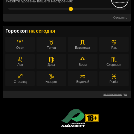
Укажите уровень вашего настроения:
Сохранить
Гороскоп
на сегодня
♈
♉
♊
♋
Овен
Телец
Близнецы
Рак
♌
♍
♎
♏
Лев
Дева
Весы
Скорпион
♐
♑
♒
♓
Стрелец
Козерог
Водолей
Рыбы
на ближайшие дни