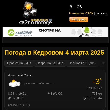
8
:
26
6 августа 2026
| четверг
Погода в Кедровом 4 марта 2025
Прогноз на 3 дня
Подробно на 3 дня
Прогноз на 10 дней
Факти
4 марта 2025, вт
-3
°
переменная облачность
ночью -12°
8:28 → 19:21
3 м/с ЮЗ
764 мм
день 10:53
9:16 → 0:44
рекорды: ° () · ° ()