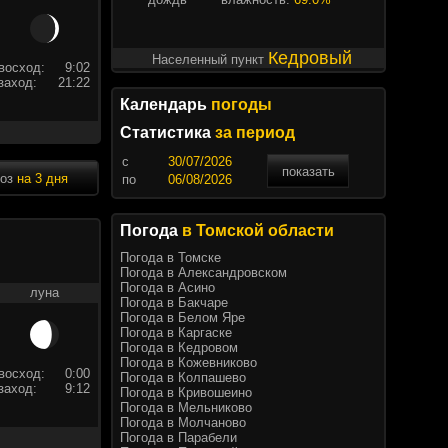
Кедровый
Населенный пункт
восход:
9:02
заход:
21:22
Календарь
погоды
Статистика
за период
c
показать
ноз
на 3 дня
по
Погода
в Томской области
Погода в Томске
Погода в Александровском
Погода в Асино
луна
Погода в Бакчаре
Погода в Белом Яре
Погода в Каргаске
Погода в Кедровом
Погода в Кожевниково
восход:
0:00
Погода в Колпашево
заход:
9:12
Погода в Кривошеино
Погода в Мельниково
Погода в Молчаново
Погода в Парабели