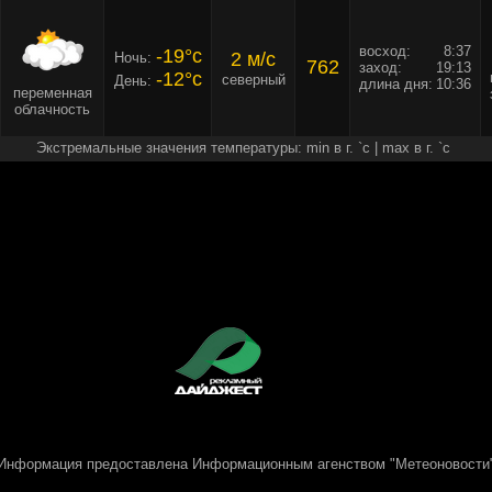
восход:
8:37
-19°c
2 м/c
Ночь:
762
заход:
19:13
-12°c
северный
День:
длина дня:
10:36
переменная
облачность
Экстремальные значения температуры: min в г. `c | max в г. `c
Информация предоставлена
Информационным агенством "Метеоновости