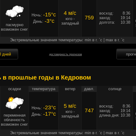
4 м/c
восход:
8:36
-15°c
Ночь:
759
заход:
19:14
юго -
-3°c
День:
долгота:
10:38
западный
пасмурно
возможен снег
Экстремальные значения температуры: min в г. `c | max в г. `c
0 дней
прог
достоверность прогнозов
ь в прошлые годы в Кедровом
осадки
температура
ветер
давл.
солнце
5 м/c
восход:
8:36
-23°c
Ночь:
747
заход:
19:14
юго -
-17°c
День:
переменная
длина дня:
10:38
западный
облачность
возможен снег
Экстремальные значения температуры: min в г. `c | max в г. `c