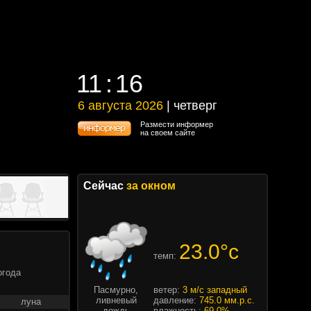
11
16
11
16
6 августа 2026
| четверг
6 августа 2026 | четверг
Размести информер
на своем сайте
Сейчас
за окном
23.0°c
темп:
огода
Пасмурно,
ветер:
3 м/с западный
ливневый
давление:
745.0 мм.р.с.
луна
дождь
влажность:
69.0%