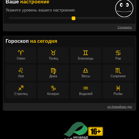
Ваше
настроение
Укажите уровень вашего настроения:
Сохранить
Гороскоп
на сегодня
♈
♉
♊
♋
Овен
Телец
Близнецы
Рак
♌
♍
♎
♏
Лев
Дева
Весы
Скорпион
♐
♑
♒
♓
Стрелец
Козерог
Водолей
Рыбы
на ближайшие дни