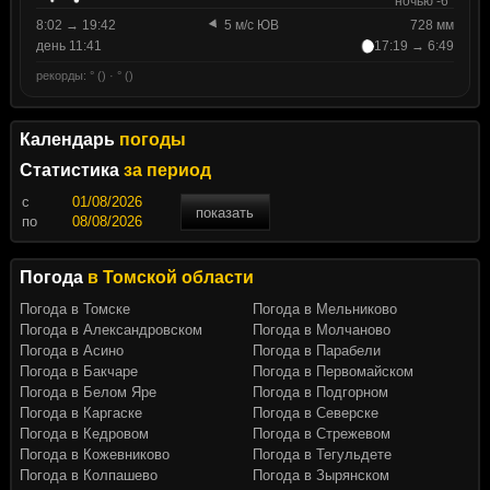
ночью -6°
8:02 → 19:42
5 м/с ЮВ
728 мм
день 11:41
17:19 → 6:49
рекорды: ° () · ° ()
Календарь
погоды
Статистика
за период
c
показать
по
Погода
в Томской области
Погода в Томске
Погода в Мельниково
Погода в Александровском
Погода в Молчаново
Погода в Асино
Погода в Парабели
Погода в Бакчаре
Погода в Первомайском
Погода в Белом Яре
Погода в Подгорном
Погода в Каргаске
Погода в Северске
Погода в Кедровом
Погода в Стрежевом
Погода в Кожевниково
Погода в Тегульдете
Погода в Колпашево
Погода в Зырянском