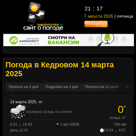
21
17
7 августа 2026
| пятница
Погода в Кедровом 14 марта
2025
Прогноз на 3 дня
Подробно на 3 дня
Прогноз на 10 дней
Факти
14 марта 2025, пт
0
°
пасмурно дождь со снегом
ночью -4°
8:01 → 19:43
2 м/с ЮЮВ
760 мм
день 11:42
19:54 → 8:07