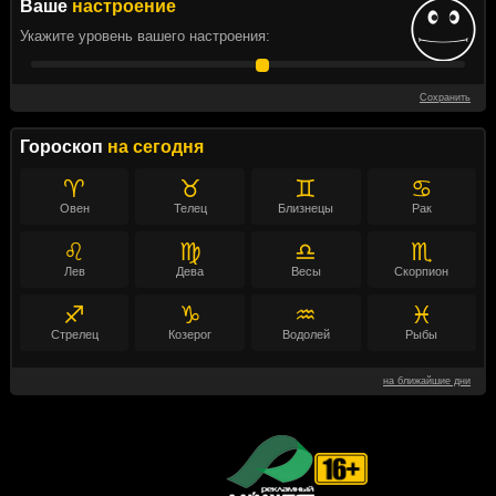
Ваше
настроение
Укажите уровень вашего настроения:
Сохранить
Гороскоп
на сегодня
♈
♉
♊
♋
Овен
Телец
Близнецы
Рак
♌
♍
♎
♏
Лев
Дева
Весы
Скорпион
♐
♑
♒
♓
Стрелец
Козерог
Водолей
Рыбы
на ближайшие дни