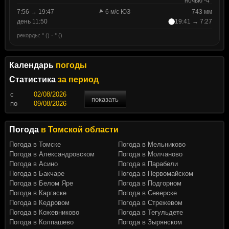
ночью -4°
7:56 → 19:47
6 м/с ЮЗ
743 мм
день 11:50
19:41 → 7:27
рекорды: ° () · ° ()
Календарь
погоды
Статистика
за период
c
показать
по
Погода
в Томской области
Погода в Томске
Погода в Мельниково
Погода в Александровском
Погода в Молчаново
Погода в Асино
Погода в Парабели
Погода в Бакчаре
Погода в Первомайском
Погода в Белом Яре
Погода в Подгорном
Погода в Каргаске
Погода в Северске
Погода в Кедровом
Погода в Стрежевом
Погода в Кожевниково
Погода в Тегульдете
Погода в Колпашево
Погода в Зырянском