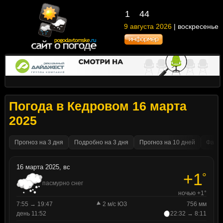
1
:
44
9 августа 2026
| воскресенье
Погода в Кедровом 16 марта
2025
Прогноз на 3 дня
Подробно на 3 дня
Прогноз на 10 дней
Факти
16 марта 2025, вс
+1
°
пасмурно снег
ночью +1°
7:55 → 19:47
2 м/с ЮЗ
756 мм
день 11:52
22:32 → 8:11