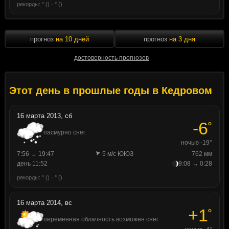
рекорды: ° () · ° ()
прогноз
на 10 дней
прогноз
на 3 дня
достоверность прогнозов
Этот день в прошлые годы в Кедровом
16 марта 2013, сб
-6
°
пасмурно снег
ночью -19°
7:56 → 19:47
5 м/с ЮЮЗ
762 мм
день 11:52
9:08 → 0:28
рекорды: ° () · ° ()
16 марта 2014, вс
+1
°
переменная облачность возможен снег