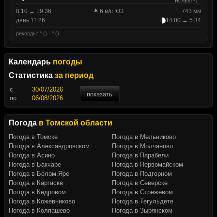
ночью -7°
8:10 → 19:36
6 м/с ЮЗ
743 мм
день 11:26
14:00 → 5:34
рекорды: ° () · ° ()
Календарь
погоды
Статистика
за период
c
показать
по
Погода
в Томской области
Погода в Томске
Погода в Мельниково
Погода в Александровском
Погода в Молчаново
Погода в Асино
Погода в Парабели
Погода в Бакчаре
Погода в Первомайском
Погода в Белом Яре
Погода в Подгорном
Погода в Каргаске
Погода в Северске
Погода в Кедровом
Погода в Стрежевом
Погода в Кожевниково
Погода в Тегульдете
Погода в Колпашево
Погода в Зырянском