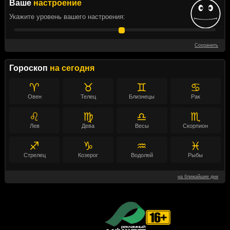
Ваше
настроение
Укажите уровень вашего настроения:
Сохранить
Гороскоп
на сегодня
♈
♉
♊
♋
Овен
Телец
Близнецы
Рак
♌
♍
♎
♏
Лев
Дева
Весы
Скорпион
♐
♑
♒
♓
Стрелец
Козерог
Водолей
Рыбы
на ближайшие дни