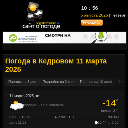
10
56
6 августа 2026
| четверг
Погода в Кедровом 11 марта
2025
Прогноз на 3 дня
Подробно на 3 дня
Прогноз на 10 дней
Факти
11 марта 2025, вт
-14
°
переменная облачность
ночью -31°
8:09 → 19:36
2 м/с ССЗ
766 мм
день 11:28
15:44 → 7:56