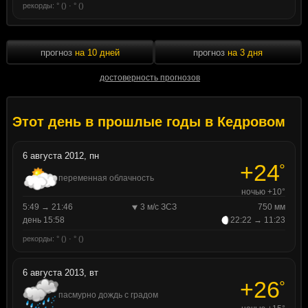
рекорды: ° () · ° ()
прогноз
на 10 дней
прогноз
на 3 дня
достоверность прогнозов
Этот день в прошлые годы в Кедровом
6 августа 2012, пн
+24
°
переменная облачность
ночью +10°
5:49 → 21:46
3 м/с ЗСЗ
750 мм
день 15:58
22:22 → 11:23
рекорды: ° () · ° ()
6 августа 2013, вт
+26
°
пасмурно дождь с градом