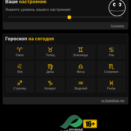
Ваше
настроение
Укажите уровень вашего настроения:
Сохранить
Гороскоп
на сегодня
♈
♉
♊
♋
Овен
Телец
Близнецы
Рак
♌
♍
♎
♏
Лев
Дева
Весы
Скорпион
♐
♑
♒
♓
Стрелец
Козерог
Водолей
Рыбы
на ближайшие дни