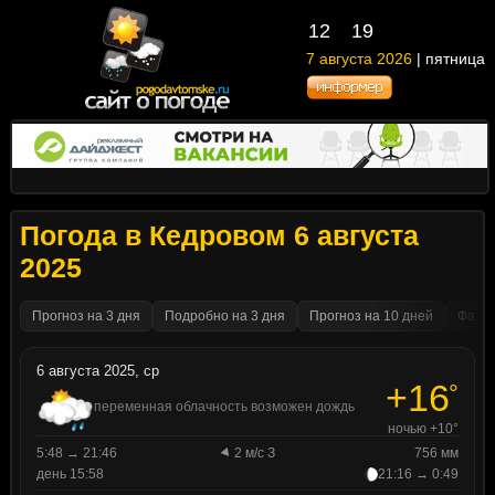
12
19
7 августа 2026
| пятница
Погода в Кедровом 6 августа
2025
Прогноз на 3 дня
Подробно на 3 дня
Прогноз на 10 дней
Факти
6 августа 2025, ср
+16
°
переменная облачность возможен дождь
ночью +10°
5:48 → 21:46
2 м/с З
756 мм
день 15:58
21:16 → 0:49