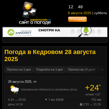
12
48
8 августа 2026
| суббота
Погода в Кедровом 28 августа
2025
Прогноз на 3 дня
Подробно на 3 дня
Прогноз на 10 дней
Факти
28 августа 2025, чт
+24
°
переменная облачность возможна гроза
ночью +12°
6:34 → 20:50
7 м/с ЮЮВ
752 мм
день 14:16
12:55 → 21:26