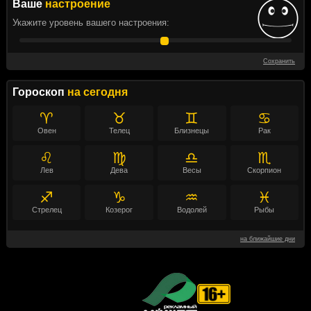
Ваше
настроение
Укажите уровень вашего настроения:
Сохранить
Гороскоп
на сегодня
♈
♉
♊
♋
Овен
Телец
Близнецы
Рак
♌
♍
♎
♏
Лев
Дева
Весы
Скорпион
♐
♑
♒
♓
Стрелец
Козерог
Водолей
Рыбы
на ближайшие дни