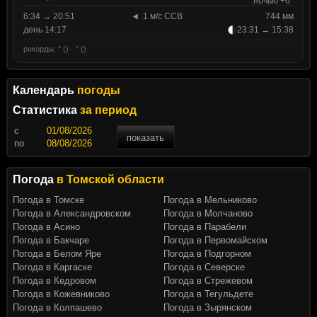
ночью +6°
6:34 → 20:51
1 м/с ССВ
744 мм
день 14:17
23:31 → 15:38
рекорды: ° () · ° ()
Календарь
погоды
Статистика
за период
c
показать
по
Погода
в Томской области
Погода в Томске
Погода в Мельниково
Погода в Александровском
Погода в Молчаново
Погода в Асино
Погода в Парабели
Погода в Бакчаре
Погода в Первомайском
Погода в Белом Яре
Погода в Подгорном
Погода в Каргаске
Погода в Северске
Погода в Кедровом
Погода в Стрежевом
Погода в Кожевниково
Погода в Тегульдете
Погода в Колпашево
Погода в Зырянском