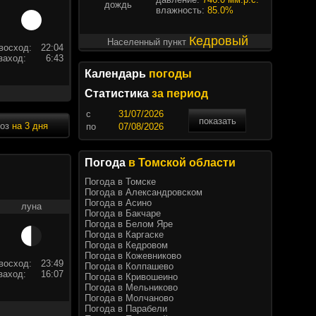
дождь
влажность:
85.0%
Кедровый
Населенный пункт
восход:
22:04
заход:
6:43
Календарь
погоды
Статистика
за период
c
показать
ноз
на 3 дня
по
Погода
в Томской области
Погода в Томске
Погода в Александровском
Погода в Асино
луна
Погода в Бакчаре
Погода в Белом Яре
Погода в Каргаске
Погода в Кедровом
Погода в Кожевниково
восход:
23:49
Погода в Колпашево
заход:
16:07
Погода в Кривошеино
Погода в Мельниково
Погода в Молчаново
Погода в Парабели