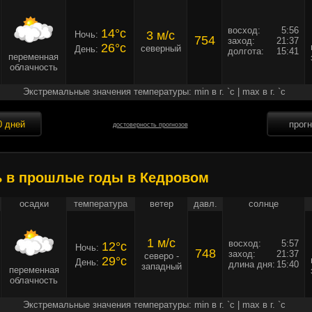
восход:
5:56
14°c
3 м/c
Ночь:
754
заход:
21:37
26°c
северный
День:
долгота:
15:41
переменная
облачность
Экстремальные значения температуры: min в г. `c | max в г. `c
0 дней
прог
достоверность прогнозов
ь в прошлые годы в Кедровом
осадки
температура
ветер
давл.
солнце
1 м/c
восход:
5:57
12°c
Ночь:
748
заход:
21:37
северо -
29°c
День:
длина дня:
15:40
западный
переменная
облачность
Экстремальные значения температуры: min в г. `c | max в г. `c