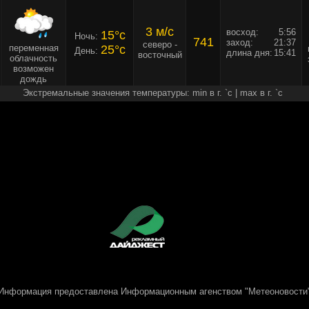
3 м/c
восход:
5:56
15°c
Ночь:
741
заход:
21:37
северо -
переменная
25°c
День:
длина дня:
15:41
восточный
облачность
возможен
дождь
Экстремальные значения температуры: min в г. `c | max в г. `c
Информация предоставлена
Информационным агенством "Метеоновости