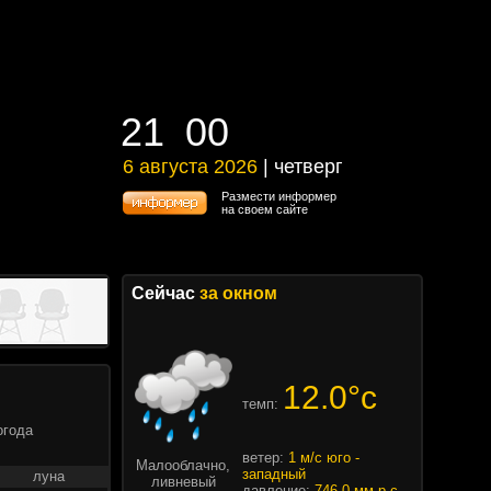
21
00
21
00
6 августа 2026
| четверг
6 августа 2026 | четверг
Размести информер
на своем сайте
Сейчас
за окном
12.0°c
темп:
огода
ветер:
1 м/с юго -
Малооблачно,
западный
луна
ливневый
давление:
746.0 мм.р.с.