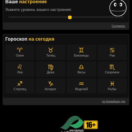
Ваше
настроение
Укажите уровень вашего настроения:
Сохранить
Гороскоп
на сегодня
♈
♉
♊
♋
Овен
Телец
Близнецы
Рак
♌
♍
♎
♏
Лев
Дева
Весы
Скорпион
♐
♑
♒
♓
Стрелец
Козерог
Водолей
Рыбы
на ближайшие дни