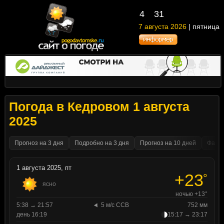
4
31
7 августа 2026
| пятница
Погода в Кедровом 1 августа
2025
Прогноз на 3 дня
Подробно на 3 дня
Прогноз на 10 дней
Факти
1 августа 2025, пт
+23
°
ясно
ночью +13°
5:38 → 21:57
5 м/с ССВ
752 мм
день 16:19
15:17 → 23:17