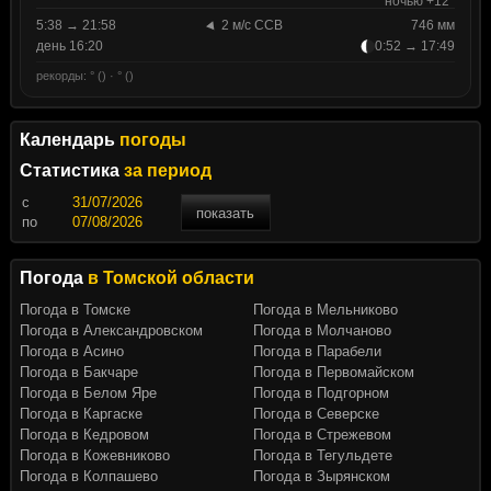
ночью +12°
5:38 → 21:58
2 м/с ССВ
746 мм
день 16:20
0:52 → 17:49
рекорды: ° () · ° ()
Календарь
погоды
Статистика
за период
c
показать
по
Погода
в Томской области
Погода в Томске
Погода в Мельниково
Погода в Александровском
Погода в Молчаново
Погода в Асино
Погода в Парабели
Погода в Бакчаре
Погода в Первомайском
Погода в Белом Яре
Погода в Подгорном
Погода в Каргаске
Погода в Северске
Погода в Кедровом
Погода в Стрежевом
Погода в Кожевниково
Погода в Тегульдете
Погода в Колпашево
Погода в Зырянском