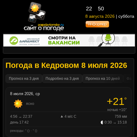
22
50
8 августа 2026
| суббота
Погода в Кедровом 8 июля 2026
Прогноз на 3 дня
Подробно на 3 дня
Прогноз на 10 дней
Факти
8 июля 2026, ср
+21
°
ясно
ночью +10°
4:56 → 22:37
4 м/с С
759 мм
день 17:42
0:30 → 15:18
рекорды: ° () · ° ()