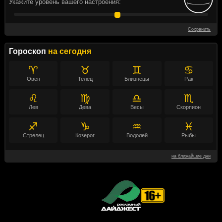
Укажите уровень вашего настроения:
Сохранить
Гороскоп
на сегодня
♈
♉
♊
♋
Овен
Телец
Близнецы
Рак
♌
♍
♎
♏
Лев
Дева
Весы
Скорпион
♐
♑
♒
♓
Стрелец
Козерог
Водолей
Рыбы
на ближайшие дни