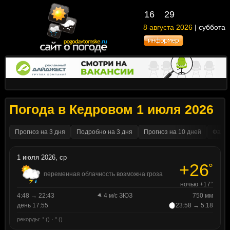
16
29
8 августа 2026
| суббота
Погода в Кедровом 1 июля 2026
Прогноз на 3 дня
Подробно на 3 дня
Прогноз на 10 дней
Факти
1 июля 2026, ср
+26
°
переменная облачность возможна гроза
ночью +17°
4:48 → 22:43
4 м/с ЗЮЗ
750 мм
день 17:55
23:58 → 5:18
рекорды: ° () · ° ()