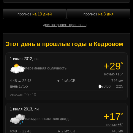
прогноз
на 10 дней
прогноз
на 3 дня
достоверность прогнозов
Этот день в прошлые годы в Кедровом
1 июля 2012, вс
+29
°
переменная облачность
ночью +16°
4:48 → 22:43
4 м/с СВ
746 мм
день 17:55
20:06 → 2:25
рекорды: ° () · ° ()
1 июля 2013, пн
+17
°
пасмурно возможен дождь
ночью +8°
4:48 → 22:43
2 м/с СЗ
743 мм