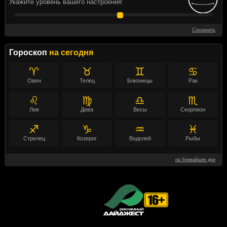
Укажите уровень вашего настроения:
Сохранить
Гороскоп
на сегодня
♈
♉
♊
♋
Овен
Телец
Близнецы
Рак
♌
♍
♎
♏
Лев
Дева
Весы
Скорпион
♐
♑
♒
♓
Стрелец
Козерог
Водолей
Рыбы
на ближайшие дни