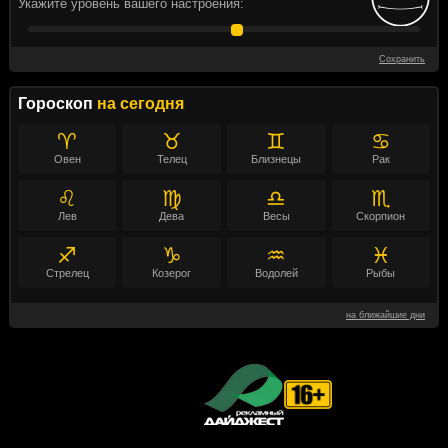
Укажите уровень вашего настроения:
Сохранить
Гороскоп
на сегодня
♈
♉
♊
♋
Овен
Телец
Близнецы
Рак
♌
♍
♎
♏
Лев
Дева
Весы
Скорпион
♐
♑
♒
♓
Стрелец
Козерог
Водолей
Рыбы
на ближайшие дни