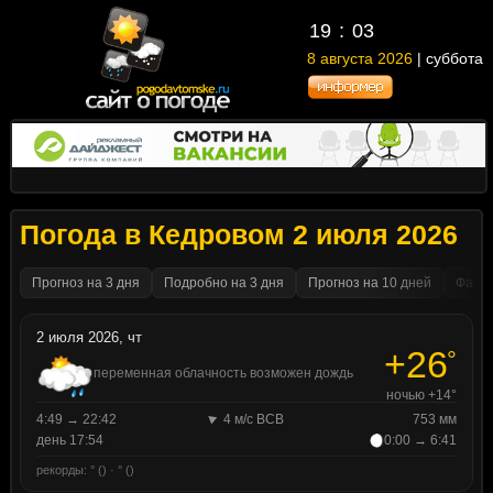
19
03
8 августа 2026
| суббота
Погода в Кедровом 2 июля 2026
Прогноз на 3 дня
Подробно на 3 дня
Прогноз на 10 дней
Факти
2 июля 2026, чт
+26
°
переменная облачность возможен дождь
ночью +14°
4:49 → 22:42
4 м/с ВСВ
753 мм
день 17:54
0:00 → 6:41
рекорды: ° () · ° ()