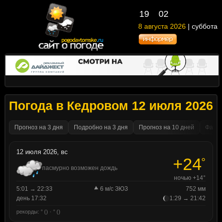
19
02
8 августа 2026
| суббота
Погода в Кедровом 12 июля 2026
Прогноз на 3 дня
Подробно на 3 дня
Прогноз на 10 дней
Факти
12 июля 2026, вс
+24
°
пасмурно возможен дождь
ночью +14°
5:01 → 22:33
6 м/с ЗЮЗ
752 мм
день 17:32
1:29 → 21:42
рекорды: ° () · ° ()