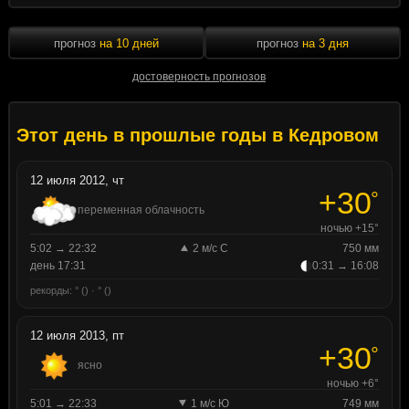
прогноз
на 10 дней
прогноз
на 3 дня
достоверность прогнозов
Этот день в прошлые годы в Кедровом
12 июля 2012, чт
+30
°
переменная облачность
ночью +15°
5:02 → 22:32
2 м/с С
750 мм
день 17:31
0:31 → 16:08
рекорды: ° () · ° ()
12 июля 2013, пт
+30
°
ясно
ночью +6°
5:01 → 22:33
1 м/с Ю
749 мм