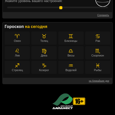
Укажите уровень вашего настроения:
Сохранить
Гороскоп
на сегодня
♈
♉
♊
♋
Овен
Телец
Близнецы
Рак
♌
♍
♎
♏
Лев
Дева
Весы
Скорпион
♐
♑
♒
♓
Стрелец
Козерог
Водолей
Рыбы
на ближайшие дни