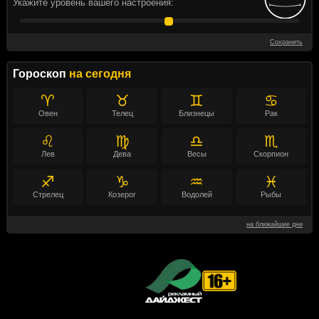
Укажите уровень вашего настроения:
Сохранить
Гороскоп
на сегодня
♈
♉
♊
♋
Овен
Телец
Близнецы
Рак
♌
♍
♎
♏
Лев
Дева
Весы
Скорпион
♐
♑
♒
♓
Стрелец
Козерог
Водолей
Рыбы
на ближайшие дни