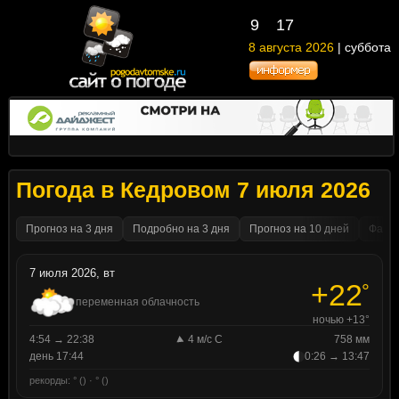
9
:
17
8 августа 2026
| суббота
Погода в Кедровом 7 июля 2026
Прогноз на 3 дня
Подробно на 3 дня
Прогноз на 10 дней
Факти
7 июля 2026, вт
+22
°
переменная облачность
ночью +13°
4:54 → 22:38
4 м/с С
758 мм
день 17:44
0:26 → 13:47
рекорды: ° () · ° ()