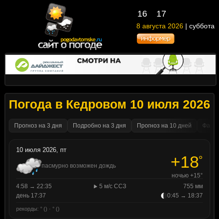
16
17
8 августа 2026
| суббота
Погода в Кедровом 10 июля 2026
Прогноз на 3 дня
Подробно на 3 дня
Прогноз на 10 дней
Факти
10 июля 2026, пт
+18
°
пасмурно возможен дождь
ночью +15°
4:58 → 22:35
5 м/с ССЗ
755 мм
день 17:37
0:45 → 18:37
рекорды: ° () · ° ()