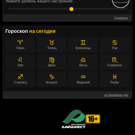
Укажите уровень вашего настроения:
Сохранить
Гороскоп
на сегодня
♈
♉
♊
♋
Овен
Телец
Близнецы
Рак
♌
♍
♎
♏
Лев
Дева
Весы
Скорпион
♐
♑
♒
♓
Стрелец
Козерог
Водолей
Рыбы
на ближайшие дни