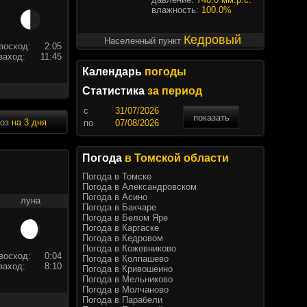
влажность:
100.0%
Кедровый
Населенный пункт
восход:
2:05
заход:
11:45
Календарь
погоды
Статистика
за период
c
показать
ноз
на 3 дня
по
Погода
в Томской области
Погода в Томске
Погода в Александровском
Погода в Асино
луна
Погода в Бакчаре
Погода в Белом Яре
Погода в Каргаске
Погода в Кедровом
Погода в Кожевниково
восход:
0:04
Погода в Колпашево
заход:
8:10
Погода в Кривошеино
Погода в Мельниково
Погода в Молчаново
Погода в Парабели