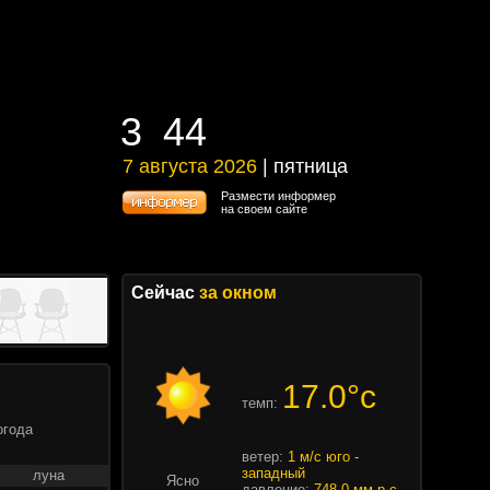
3
44
3
44
7 августа 2026
| пятница
7 августа 2026 | пятница
Размести информер
на своем сайте
Сейчас
за окном
17.0°c
темп:
огода
ветер:
1 м/с юго -
западный
луна
Ясно
давление:
748.0 мм.р.с.