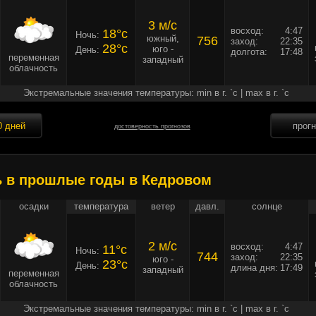
3 м/c
восход:
4:47
18°c
Ночь:
южный,
756
заход:
22:35
28°c
юго -
День:
долгота:
17:48
переменная
западный
облачность
Экстремальные значения температуры: min в г. `c | max в г. `c
0 дней
прог
достоверность прогнозов
ь в прошлые годы в Кедровом
осадки
температура
ветер
давл.
солнце
2 м/c
восход:
4:47
11°c
Ночь:
744
заход:
22:35
юго -
23°c
День:
длина дня:
17:49
западный
переменная
облачность
Экстремальные значения температуры: min в г. `c | max в г. `c