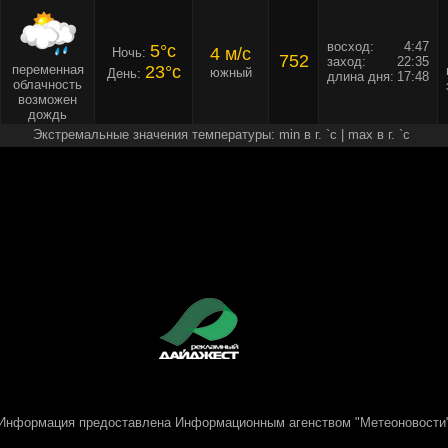
восход:
4:47
5°c
4 м/c
Ночь:
752
заход:
22:35
переменная
23°c
южный
День:
длина дня:
17:48
облачность
возможен
дождь
Экстремальные значения температуры: min в г. `c | max в г. `c
Информация предоставлена
Информационным агенством "Метеоновости