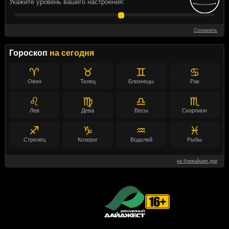
Укажите уровень вашего настроения:
Сохранить
Гороскоп
на сегодня
♈
♉
♊
♋
Овен
Телец
Близнецы
Рак
♌
♍
♎
♏
Лев
Дева
Весы
Скорпион
♐
♑
♒
♓
Стрелец
Козерог
Водолей
Рыбы
на ближайшие дни