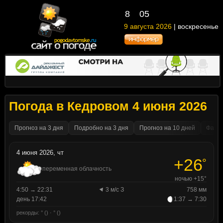
8
:
05
9 августа 2026
| воскресенье
Погода в Кедровом 4 июня 2026
Прогноз на 3 дня
Подробно на 3 дня
Прогноз на 10 дней
Факти
4 июня 2026, чт
+26
°
переменная облачность
ночью +15°
4:50 → 22:31
3 м/с З
758 мм
день 17:42
1:37 → 7:30
рекорды: ° () · ° ()