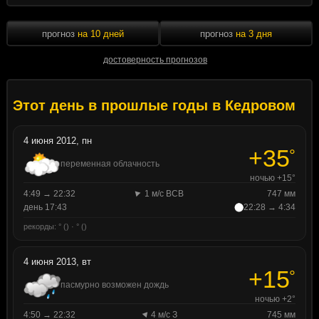
прогноз
на 10 дней
прогноз
на 3 дня
достоверность прогнозов
Этот день в прошлые годы в Кедровом
4 июня 2012, пн
+35
°
переменная облачность
ночью +15°
4:49 → 22:32
1 м/с ВСВ
747 мм
день 17:43
22:28 → 4:34
рекорды: ° () · ° ()
4 июня 2013, вт
+15
°
пасмурно возможен дождь
ночью +2°
4:50 → 22:32
4 м/с З
745 мм