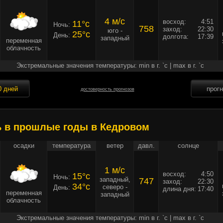
4 м/c
восход:
4:51
11°c
Ночь:
758
заход:
22:30
юго -
25°c
День:
долгота:
17:39
западный
переменная
облачность
Экстремальные значения температуры: min в г. `c | max в г. `c
0 дней
прог
достоверность прогнозов
ь в прошлые годы в Кедровом
осадки
температура
ветер
давл.
солнце
1 м/c
восход:
4:50
15°c
Ночь:
западный,
747
заход:
22:30
34°c
северо -
День:
длина дня:
17:40
переменная
западный
облачность
Экстремальные значения температуры: min в г. `c | max в г. `c