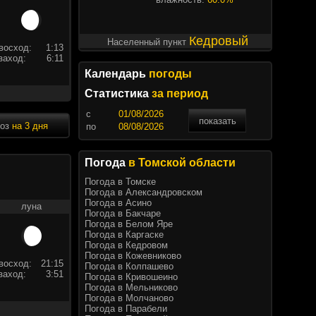
Кедровый
Населенный пункт
восход:
1:13
заход:
6:11
Календарь
погоды
Статистика
за период
c
показать
ноз
на 3 дня
по
Погода
в Томской области
Погода в Томске
Погода в Александровском
Погода в Асино
луна
Погода в Бакчаре
Погода в Белом Яре
Погода в Каргаске
Погода в Кедровом
Погода в Кожевниково
восход:
21:15
Погода в Колпашево
заход:
3:51
Погода в Кривошеино
Погода в Мельниково
Погода в Молчаново
Погода в Парабели