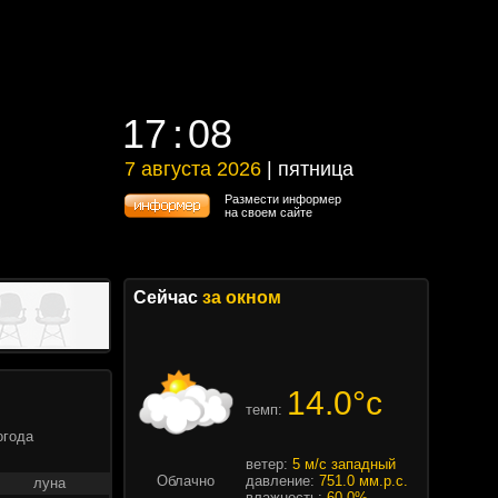
17
08
17
08
7 августа 2026
| пятница
7 августа 2026 | пятница
Размести информер
на своем сайте
Сейчас
за окном
14.0°c
темп:
огода
ветер:
5 м/с западный
Облачно
давление:
751.0 мм.р.с.
луна
влажность:
60.0%