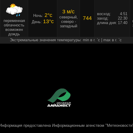
3 м/c
восход:
4:51
2°c
Ночь:
северный,
744
заход:
22:30
переменная
13°c
северо -
День:
длина дня:
17:40
облачность
западный
возможен
дождь
Экстремальные значения температуры: min в г. `c | max в г. `c
Информация предоставлена
Информационным агенством "Метеоновости