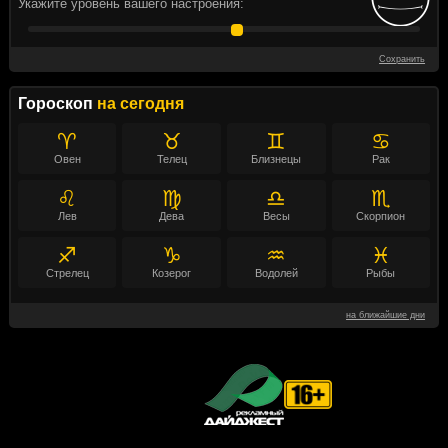
Укажите уровень вашего настроения:
Сохранить
Гороскоп
на сегодня
♈
♉
♊
♋
Овен
Телец
Близнецы
Рак
♌
♍
♎
♏
Лев
Дева
Весы
Скорпион
♐
♑
♒
♓
Стрелец
Козерог
Водолей
Рыбы
на ближайшие дни