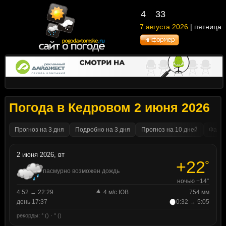
4
33
7 августа 2026
| пятница
Погода в Кедровом 2 июня 2026
Прогноз на 3 дня
Подробно на 3 дня
Прогноз на 10 дней
Факти
2 июня 2026, вт
+22
°
пасмурно возможен дождь
ночью +14°
4:52 → 22:29
4 м/с ЮВ
754 мм
день 17:37
0:32 → 5:05
рекорды: ° () · ° ()