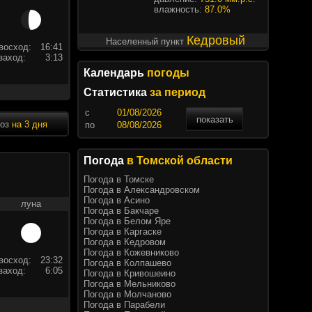
влажность:
87.0%
Кедровый
Населенный пункт
восход:
16:41
заход:
3:13
Календарь
погоды
Статистика
за период
c
показать
ноз
на 3 дня
по
Погода
в Томской области
Погода в Томске
Погода в Александровском
Погода в Асино
луна
Погода в Бакчаре
Погода в Белом Яре
Погода в Каргаске
Погода в Кедровом
Погода в Кожевниково
восход:
23:32
Погода в Колпашево
заход:
6:05
Погода в Кривошеино
Погода в Мельниково
Погода в Молчаново
Погода в Парабели