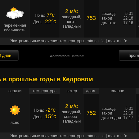
2 м/c
восход:
5:01
7°c
Ночь:
западный,
753
заход:
22:18
22°c
юго -
День:
долгота:
17:16
переменная
западный
облачность
Экстремальные значения температуры: min в г. `c | max в г. `c
0 дней
прог
достоверность прогнозов
ь в прошлые годы в Кедровом
осадки
температура
ветер
давл.
солнце
2 м/c
восход:
5:01
-2°c
Ночь:
западный,
752
заход:
22:18
15°c
северо -
День:
длина дня:
17:17
западный
ясно
Экстремальные значения температуры: min в г. `c | max в г. `c