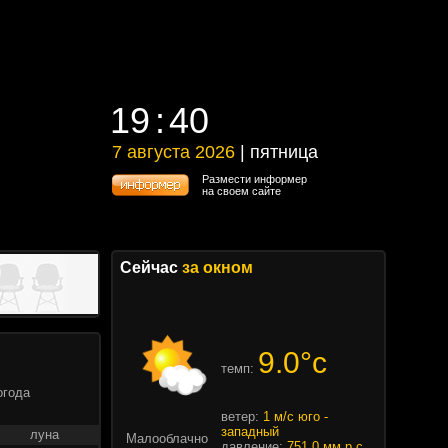
19
40
19
40
7 августа 2026
| пятница
7 августа 2026 | пятница
Размести информер
на своем сайте
Сейчас
за окном
9.0°c
темп:
огода
ветер:
1 м/с юго -
западный
луна
Малооблачно
давление:
751.0 мм.р.с.