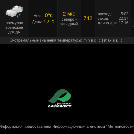
2 м/c
восход:
5:02
0°c
Ночь:
742
заход:
22:17
северо -
12°c
День:
пасмурно
длина дня:
17:16
западный
возможен
дождь
Экстремальные значения температуры: min в г. `c | max в г. `c
Информация предоставлена
Информационным агенством "Метеоновости