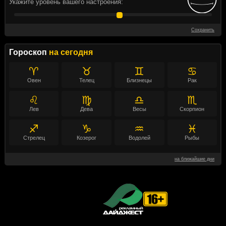
Укажите уровень вашего настроения:
Сохранить
Гороскоп
на сегодня
♈
♉
♊
♋
Овен
Телец
Близнецы
Рак
♌
♍
♎
♏
Лев
Дева
Весы
Скорпион
♐
♑
♒
♓
Стрелец
Козерог
Водолей
Рыбы
на ближайшие дни