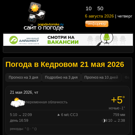
10
50
6 августа 2026
| четверг
Погода в Кедровом 21 мая 2026
Прогноз на 3 дня
Подробно на 3 дня
Прогноз на 10 дней
Факти
21 мая 2026, чт
+5
°
переменная облачность
ночью -1°
5:10 → 22:09
6 м/с ССЗ
759 мм
день 16:59
9:10 → 2:38
рекорды: ° () · ° ()