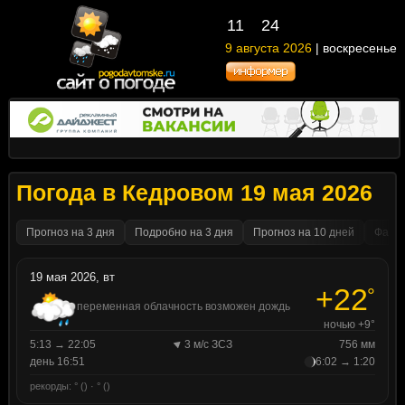
11
24
9 августа 2026
| воскресенье
Погода в Кедровом 19 мая 2026
Прогноз на 3 дня
Подробно на 3 дня
Прогноз на 10 дней
Факти
19 мая 2026, вт
+22
°
переменная облачность возможен дождь
ночью +9°
5:13 → 22:05
3 м/с ЗСЗ
756 мм
день 16:51
6:02 → 1:20
рекорды: ° () · ° ()