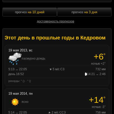
прогноз
на 10 дней
прогноз
на 3 дня
достоверность прогнозов
Этот день в прошлые годы в Кедровом
19 мая 2013, вс
+6
°
пасмурно дождь
ночью +2°
5:13 → 22:05
5 м/с СЗ
732 мм
день 16:52
14:21 → 2:46
рекорды: ° () · ° ()
19 мая 2014, пн
+14
°
ясно
ночью -3°
5:14 → 22:05
2 м/с ССЗ
756 мм