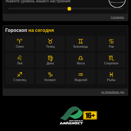
Укажите уровень вашего настроения:
Сохранить
Гороскоп
на сегодня
♈
♉
♊
♋
Овен
Телец
Близнецы
Рак
♌
♍
♎
♏
Лев
Дева
Весы
Скорпион
♐
♑
♒
♓
Стрелец
Козерог
Водолей
Рыбы
на ближайшие дни