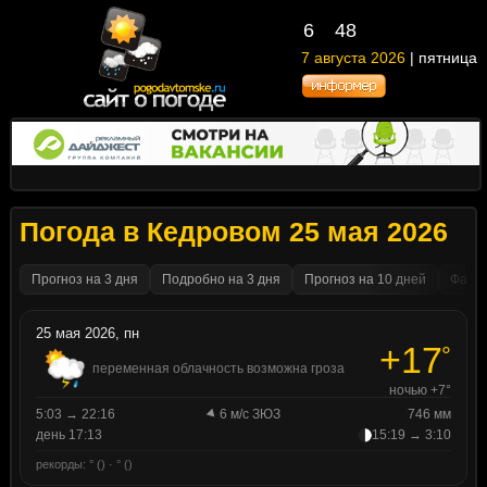
6
48
7 августа 2026
| пятница
Погода в Кедровом 25 мая 2026
Прогноз на 3 дня
Подробно на 3 дня
Прогноз на 10 дней
Факти
25 мая 2026, пн
+17
°
переменная облачность возможна гроза
ночью +7°
5:03 → 22:16
6 м/с ЗЮЗ
746 мм
день 17:13
15:19 → 3:10
рекорды: ° () · ° ()