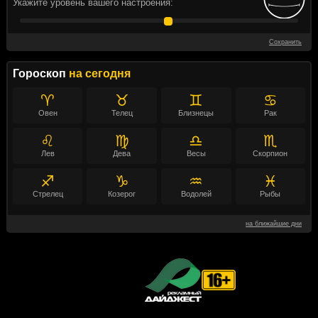
Укажите уровень вашего настроения:
Сохранить
Гороскоп
на сегодня
♈
♉
♊
♋
Овен
Телец
Близнецы
Рак
♌
♍
♎
♏
Лев
Дева
Весы
Скорпион
♐
♑
♒
♓
Стрелец
Козерог
Водолей
Рыбы
на ближайшие дни