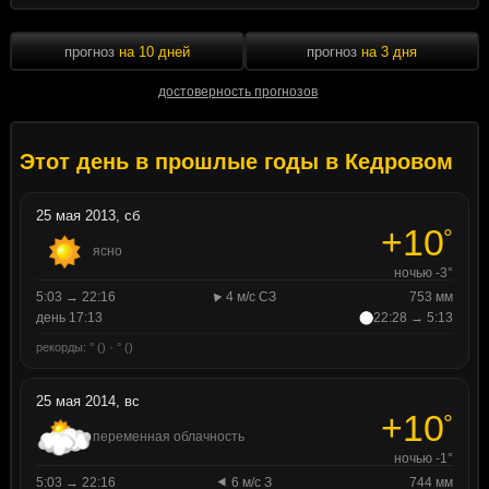
прогноз
на 10 дней
прогноз
на 3 дня
достоверность прогнозов
Этот день в прошлые годы в Кедровом
25 мая 2013, сб
+10
°
ясно
ночью -3°
5:03 → 22:16
4 м/с СЗ
753 мм
день 17:13
22:28 → 5:13
рекорды: ° () · ° ()
25 мая 2014, вс
+10
°
переменная облачность
ночью -1°
5:03 → 22:16
6 м/с З
744 мм